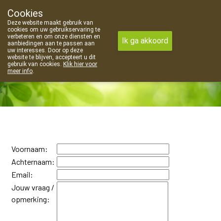
Cookies
Apotheek Van Landschoot Kaprijke
Deze website maakt gebruik van
09 373 94 03
cookies om uw gebruikservaring te
verbeteren en om onze diensten en
Ik ga akkoord
aanbiedingen aan te passen aan
uw interesses. Door op deze
website te blijven, accepteert u dit
gebruik van cookies.
Klik hier voor
meer info
.
Vandaag
gesloten
Voornaam:
Achternaam:
Email:
Jouw vraag /
opmerking: