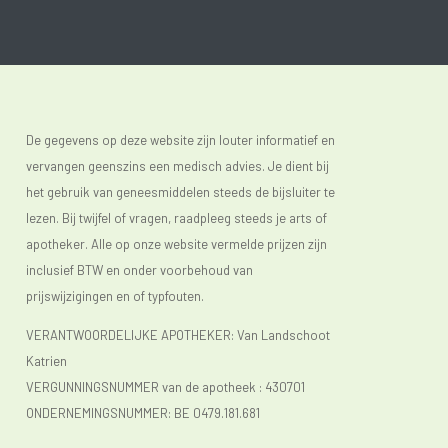
De gegevens op deze website zijn louter informatief en
vervangen geenszins een medisch advies. Je dient bij
het gebruik van geneesmiddelen steeds de bijsluiter te
lezen. Bij twijfel of vragen, raadpleeg steeds je arts of
apotheker. Alle op onze website vermelde prijzen zijn
inclusief BTW en onder voorbehoud van
prijswijzigingen en of typfouten.
VERANTWOORDELIJKE APOTHEKER: Van Landschoot
Katrien
VERGUNNINGSNUMMER van de apotheek :
430701
ONDERNEMINGSNUMMER:
BE 0479.181.681