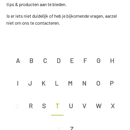
tips & producten aan te bieden.
Is er iets niet duidelijk of heb je bijkomende vragen, aarzel
niet om ons te contacteren.
A
B
C
D
E
F
G
H
I
J
K
L
M
N
O
P
Q
R
S
T
U
V
W
X
Y
Z