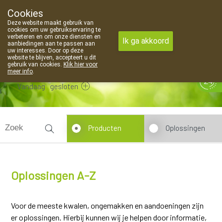
Cookies
Apotheek Van Landschoot Kaprijke
Deze website maakt gebruik van
09 373 94 03
cookies om uw gebruikservaring te
verbeteren en om onze diensten en
Ik ga akkoord
aanbiedingen aan te passen aan
uw interesses. Door op deze
website te blijven, accepteert u dit
gebruik van cookies.
Klik hier voor
meer info
.
Vandaag
gesloten
Producten
Oplossingen
Oplossingen A-Z
Voor de meeste kwalen, ongemakken en aandoeningen zijn
er oplossingen. Hierbij kunnen wij je helpen door informatie,