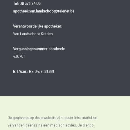
Tel:
09 373 94 03
apotheek.van.landschoot@telenet.be
Verantwoordelijke apotheker:
Van Landschoot Katrien
Vergunningsnummer apotheek:
430701
B.T.W.nr.:
BE 0479.181.681
De gegevens op deze website zijn louter informatief en
vervangen geenszins een medisch advies. Je dient bij