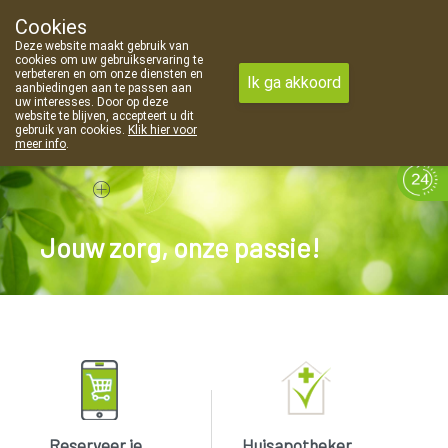
Cookies
Apotheek Van Landschoot Kaprijke
Deze website maakt gebruik van
09 373 94 03
cookies om uw gebruikservaring te
verbeteren en om onze diensten en
Ik ga akkoord
aanbiedingen aan te passen aan
uw interesses. Door op deze
website te blijven, accepteert u dit
gebruik van cookies.
Klik hier voor
meer info
.
gesloten
Jouw zorg, onze passie!
Reserveer je
Huisapotheker