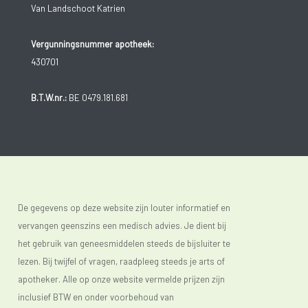
Van Landschoot Katrien
Vergunningsnummer apotheek:
430701
B.T.W.nr.:
BE 0479.181.681
De gegevens op deze website zijn louter informatief en
vervangen geenszins een medisch advies. Je dient bij
het gebruik van geneesmiddelen steeds de bijsluiter te
lezen. Bij twijfel of vragen, raadpleeg steeds je arts of
apotheker. Alle op onze website vermelde prijzen zijn
inclusief BTW en onder voorbehoud van