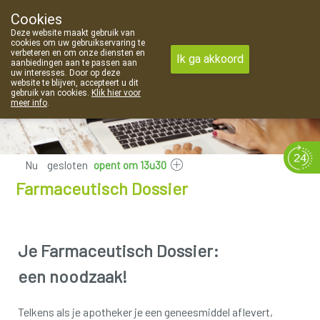
Cookies
Apotheek Van Landschoot Kaprijke
Deze website maakt gebruik van
09 373 94 03
cookies om uw gebruikservaring te
verbeteren en om onze diensten en
Ik ga akkoord
aanbiedingen aan te passen aan
uw interesses. Door op deze
website te blijven, accepteert u dit
gebruik van cookies.
Klik hier voor
meer info
.
Nu
gesloten
opent om 13u30
Farmaceutisch Dossier
Je Farmaceutisch Dossier:
een noodzaak!
Telkens als je apotheker je een geneesmiddel aflevert,