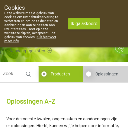
Cookies
Apotheek Van Landschoot Kaprijke
Deze website maakt gebruik van
09 373 94 03
cookies om uw gebruikservaring te
verbeteren en om onze diensten en
Ik ga akkoord
aanbiedingen aan te passen aan
uw interesses. Door op deze
website te blijven, accepteert u dit
gebruik van cookies.
Klik hier voor
meer info
.
Vandaag
gesloten
Producten
Oplossingen
Oplossingen A-Z
Voor de meeste kwalen, ongemakken en aandoeningen zijn
er oplossingen. Hierbij kunnen wij je helpen door informatie,