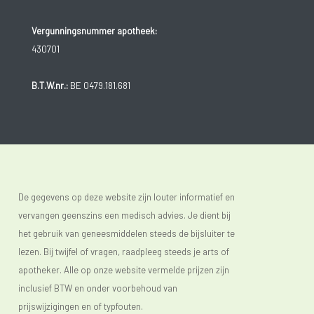
Vergunningsnummer apotheek:
430701
B.T.W.nr.:
BE 0479.181.681
De gegevens op deze website zijn louter informatief en
vervangen geenszins een medisch advies. Je dient bij
het gebruik van geneesmiddelen steeds de bijsluiter te
lezen. Bij twijfel of vragen, raadpleeg steeds je arts of
apotheker. Alle op onze website vermelde prijzen zijn
inclusief BTW en onder voorbehoud van
prijswijzigingen en of typfouten.