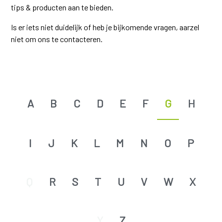
tips & producten aan te bieden.
Is er iets niet duidelijk of heb je bijkomende vragen, aarzel
niet om ons te contacteren.
A
B
C
D
E
F
G
H
I
J
K
L
M
N
O
P
Q
R
S
T
U
V
W
X
Y
Z