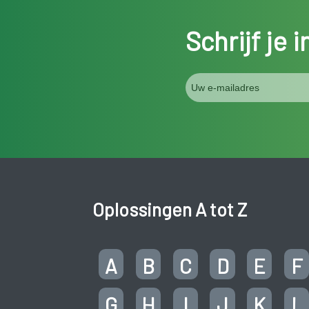
Schrijf je 
Oplossingen A tot Z
A
B
C
D
E
F
G
H
I
J
K
L