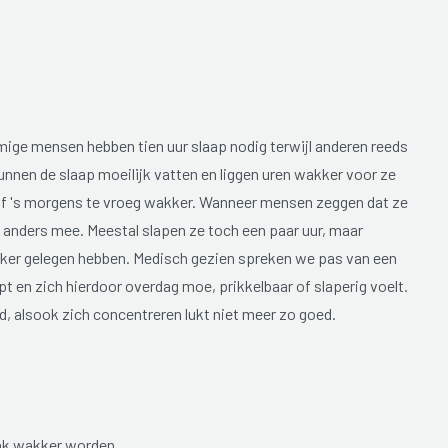
mige mensen hebben tien uur slaap nodig terwijl anderen reeds
nnen de slaap moeilijk vatten en liggen uren wakker voor ze
r of 's morgens te vroeg wakker. Wanneer mensen zeggen dat ze
s anders mee. Meestal slapen ze toch een paar uur, maar
kker gelegen hebben. Medisch gezien spreken we pas van een
t en zich hierdoor overdag moe, prikkelbaar of slaperig voelt.
, alsook zich concentreren lukt niet meer zo goed.
aak wakker worden