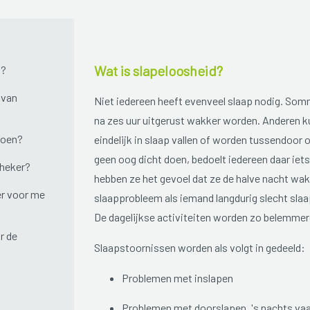
Wat is slapeloosheid?
n?
 van
Niet iedereen heeft evenveel slaap nodig. Som
na zes uur uitgerust wakker worden. Anderen ku
doen?
eindelijk in slaap vallen of worden tussendoo
geen oog dicht doen, bedoelt iedereen daar iet
theker?
hebben ze het gevoel dat ze de halve nacht wa
r voor me
slaapprobleem als iemand langdurig slecht slaap
De dagelijkse activiteiten worden zo belemmerd
r de
Slaapstoornissen worden als volgt in gedeeld:
Problemen met inslapen
Problemen met doorslapen, 's nachts v