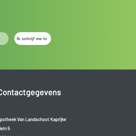
Contactgegevens
potheek Van Landschoot Kaprijke
lein 5