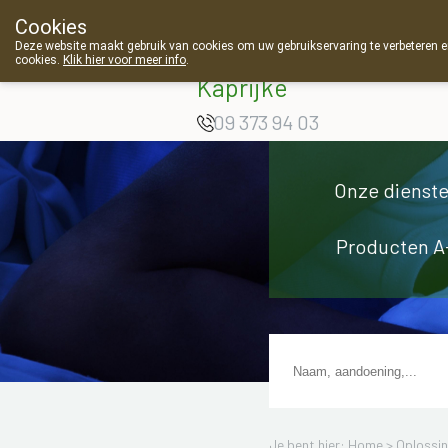
Cookies
Apotheek Van
Deze website maakt gebruik van cookies om uw gebruikservaring te verbeteren en
Landschoot
cookies.
Klik hier voor meer info
.
g
Kaprijke
09 373 94 03
Onze dienst
Producten A
Je bent hier: Home >
Oplossi