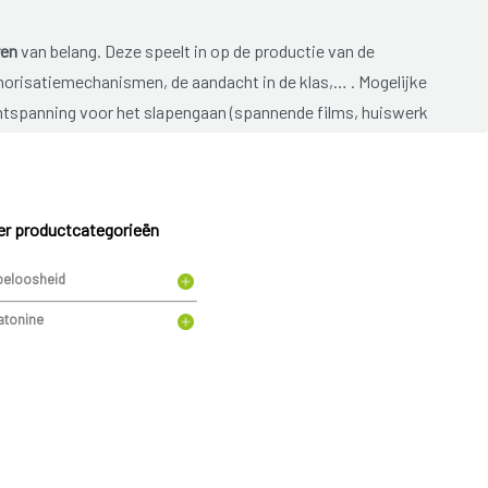
ren
van belang. Deze speelt in op de productie van de
morisatiemechanismen, de aandacht in de klas,… . Mogelijke
tspanning voor het slapengaan (spannende films, huiswerk
r goede schoolprestaties, ruzie in de klas, eerste grote
stig, maar je praat er best over met je kind om zo tot een goede
van het moeilijk inslapen, dit werkt vaak averechts. Kinderen
r productcategorieën
 Ook het gebruik van medicatie is bij kinderen af te raden.
oals een vergrote neusamandel, wormpjes,... bijdragen tot
peloosheid
atonine