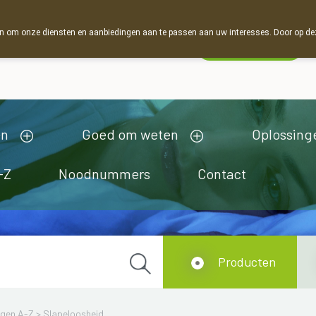
 om onze diensten en aanbiedingen aan te passen aan uw interesses. Door op deze w
Wachtdienst
esloten
en
Goed om weten
Oplossing
-Z
Noodnummers
Contact
Producten
ngen A-Z
>
Slapeloosheid