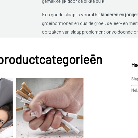
gemakkelijk door de dikke buik.
Een goede slaap is vooral bij
kinderen en jonge
groeihormonen en dus de groei, de leer- en me
oorzaken van slaapproblemen: onvoldoende on
maken,…), onvoldoende lichaamsbeweging, minde
liefde,… . Lijkt op het eerste zicht niet zo ern
 productcategorieën
oplossing te komen. Maak zeker geen probleem 
Mee
nemen vaak de bezorgdheid van hun ouders over.
Daarnaast kunnen ook lichamelijke oorzaken, z
Sla
slaapproblemen.
Mel