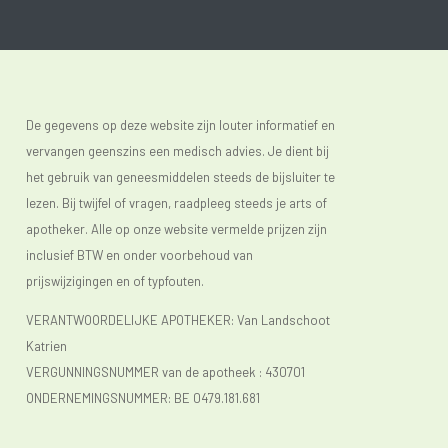
De gegevens op deze website zijn louter informatief en
vervangen geenszins een medisch advies. Je dient bij
het gebruik van geneesmiddelen steeds de bijsluiter te
lezen. Bij twijfel of vragen, raadpleeg steeds je arts of
apotheker. Alle op onze website vermelde prijzen zijn
inclusief BTW en onder voorbehoud van
prijswijzigingen en of typfouten.
VERANTWOORDELIJKE APOTHEKER: Van Landschoot
Katrien
VERGUNNINGSNUMMER van de apotheek :
430701
ONDERNEMINGSNUMMER:
BE 0479.181.681