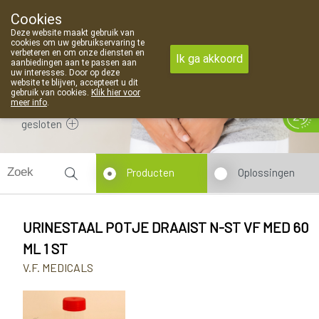
Cookies
Apotheek Van Landschoot Kaprijke
Deze website maakt gebruik van
09 373 94 03
cookies om uw gebruikservaring te
verbeteren en om onze diensten en
Ik ga akkoord
aanbiedingen aan te passen aan
uw interesses. Door op deze
website te blijven, accepteert u dit
gebruik van cookies.
Klik hier voor
meer info
.
gesloten
Producten
Oplossingen
URINESTAAL POTJE DRAAIST N-ST VF MED 60
ML 1 ST
V.F. MEDICALS