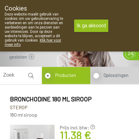
Cookies
Apotheek Van Landschoot Kaprijke
Deze website maakt gebruik van
09 373 94 03
cookies om uw gebruikservaring te
verbeteren en om onze diensten en
Ik ga akkoord
aanbiedingen aan te passen aan
uw interesses. Door op deze
website te blijven, accepteert u dit
gebruik van cookies.
Klik hier voor
meer info
.
gesloten
Producten
Oplossingen
BRONCHODINE 180 ML SIROOP
STEROP
180 ml siroop
Prijs incl. btw:
11,38 €