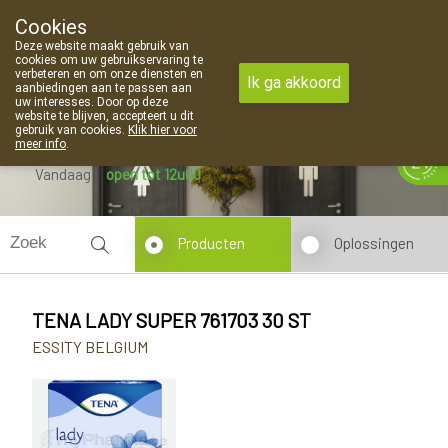
Cookies
Apotheek Van Landschoot Kaprijke
Deze website maakt gebruik van
09 373 94 03
cookies om uw gebruikservaring te
verbeteren en om onze diensten en
Ik ga akkoord
aanbiedingen aan te passen aan
uw interesses. Door op deze
website te blijven, accepteert u dit
gebruik van cookies.
Klik hier voor
meer info
.
Vandaag
open tot 12u00
Producten
Oplossingen
TENA LADY SUPER 761703 30 ST
ESSITY BELGIUM