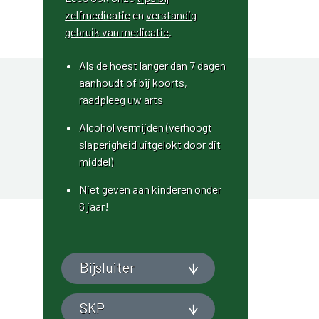
zelfmedicatie
en
verstandig
gebruik van medicatie
.
Als de hoest langer dan 7 dagen
aanhoudt of bij koorts,
raadpleeg uw arts
Alcohol vermijden (verhoogt
slaperigheid uitgelokt door dit
middel)
Niet geven aan kinderen onder
6 jaar!
Bijsluiter
SKP