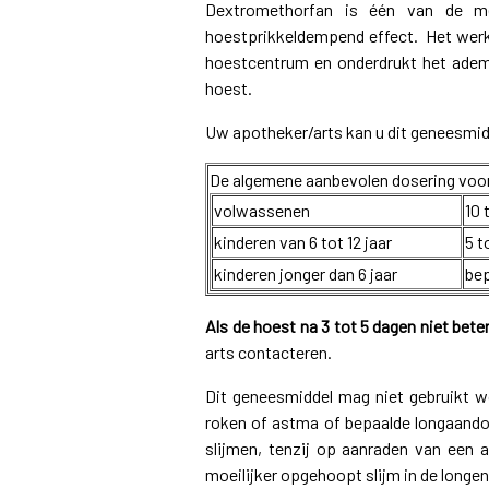
Dextromethorfan is één van de me
hoestprikkeldempend effect. Het werkt 
hoestcentrum en onderdrukt het ademh
hoest.
Uw apotheker/arts kan u dit geneesmid
De algemene aanbevolen dosering voor 
volwassenen
10 
kinderen van 6 tot 12 jaar
5 t
kinderen jonger dan 6 jaar
bep
Als de hoest na 3 tot 5 dagen niet bete
arts contacteren.
Dit geneesmiddel mag niet gebruikt w
roken of astma of bepaalde longaando
slijmen, tenzij op aanraden van een a
moeilijker opgehoopt slijm in de longen