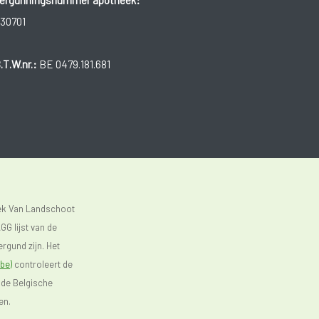
30701
.T.W.nr.:
BE 0479.181.681
eek Van Landschoot
GG lijst van de
rgund zijn. Het
be)
controleert de
 de Belgische
en.