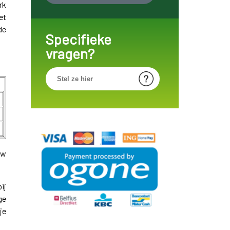
rk
et
de
Specifieke
vragen?
uw
ij
ge
je