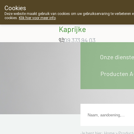
Cookies
Apotheek Van
Deze website maakt gebruik van cookies om uw gebruikservaring te verbeteren en
cookies.
Klik hier voor meer info
.
Landschoot
Kaprijke
09 373 94 03
Onze dienst
Producten A
Je bent hier: Home >
Product