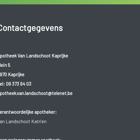
Contactgegevens
potheek Van Landschoot Kaprijke
lein 5
970 Kaprijke
el:
09 373 94 03
potheek.van.landschoot@telenet.be
erantwoordelijke apotheker:
an Landschoot Katrien
ergunningsnummer apotheek: