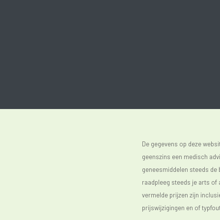
De gegevens op deze website
geenszins een medisch advie
geneesmiddelen steeds de bijs
raadpleeg steeds je arts of
vermelde prijzen zijn inclu
prijswijzigingen en of typfou