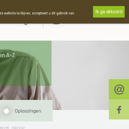
Ik ga akkoord
ebsite te blijven, accepteert u dit gebruik van
Aanmelden
en A-Z
Oplossingen
80 ML SIROOP