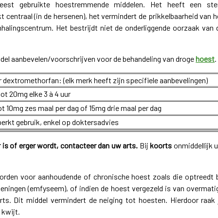
est gebruikte hoestremmende middelen. Het heeft een ste
centraal (in de hersenen), het vermindert de prikkelbaarheid van h
alingscentrum. Het bestrijdt niet de onderliggende oorzaak van 
del aanbevelen/voorschrijven voor de behandeling van droge
hoest
.
dextromethorfan: (elk merk heeft zijn specifiele aanbevelingen)
tot 20mg elke 3 à 4 uur
ot 10mg zes maal per dag of 15mg drie maal per dag
erkt gebruik, enkel op doktersadvies
r is of erger wordt, contacteer dan uw arts.
Bij
koorts
onmiddellijk 
orden voor aanhoudende of chronische hoest zoals die optreedt b
eningen (emfyseem), of indien de hoest vergezeld is van overmati
rts. Dit middel vermindert de neiging tot hoesten. Hierdoor raak 
 kwijt.