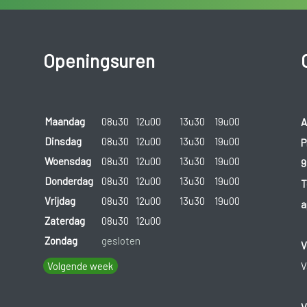
Openingsuren
Maandag
08u30
12u00
13u30
19u00
A
Dinsdag
08u30
12u00
13u30
19u00
P
Woensdag
08u30
12u00
13u30
19u00
9
Donderdag
08u30
12u00
13u30
19u00
T
Vrijdag
08u30
12u00
13u30
19u00
a
Zaterdag
08u30
12u00
Zondag
gesloten
V
Volgende week
V
V