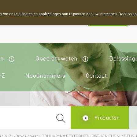
 om onze diensten en aanbiedingen aan te passen aan uw interesses. Door op deze w
Wachtdienst
Nu
gesloten
opent om 13u30
en
Goed om weten
Oplossing
-Z
Noodnummers
Contact
Producten
en A-Z
>
Droge hoest
>
TOULARYNX DEXTROMETHORPHAN EUCALYPTUS 1