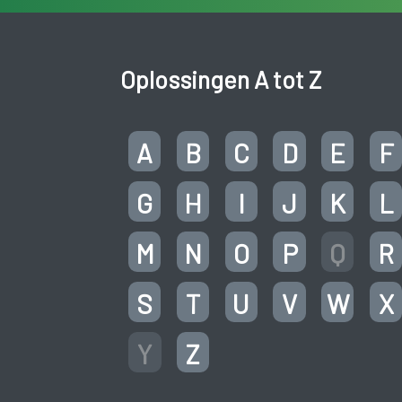
Oplossingen A tot Z
A
B
C
D
E
F
G
H
I
J
K
L
M
N
O
P
Q
R
S
T
U
V
W
X
Y
Z