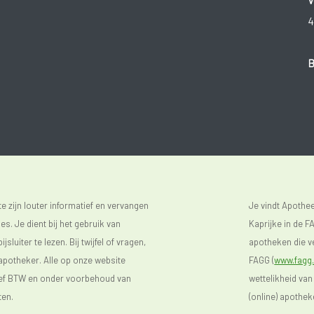
4
B
 zijn louter informatief en vervangen
Je vindt Apoth
s. Je dient bij het gebruik van
Kaprijke in de FA
luiter te lezen. Bij twijfel of vragen,
apotheken die ve
 apotheker. Alle op onze website
FAGG (
www.fagg.
sief BTW en onder voorbehoud van
wettelikheid van
ten.
(online) apothek