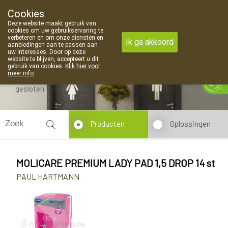
Cookies
Apotheek Van Landschoot Kaprijke
Deze website maakt gebruik van
09 373 94 03
cookies om uw gebruikservaring te
verbeteren en om onze diensten en
Ik ga akkoord
aanbiedingen aan te passen aan
uw interesses. Door op deze
website te blijven, accepteert u dit
gebruik van cookies.
Klik hier voor
meer info
.
gesloten
Producten
Oplossingen
MOLICARE PREMIUM LADY PAD 1,5 DROP 14 st
PAUL HARTMANN