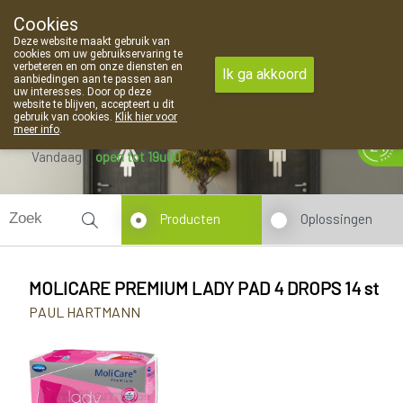
Cookies
Apotheek Van Landschoot Kaprijke
Deze website maakt gebruik van
09 373 94 03
cookies om uw gebruikservaring te
verbeteren en om onze diensten en
Ik ga akkoord
aanbiedingen aan te passen aan
uw interesses. Door op deze
website te blijven, accepteert u dit
gebruik van cookies.
Klik hier voor
meer info
.
Vandaag
open tot 19u00
Producten
Oplossingen
MOLICARE PREMIUM LADY PAD 4 DROPS 14 st
PAUL HARTMANN