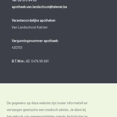
Tel:
09 373 94 03
apotheek.van.landschoot@telenet.be
Verantwoordelijke apotheker:
Van Landschoot Katrien
Vergunningsnummer apotheek:
430701
B.T.W.nr.:
BE 0479.181.681
De gegevens op deze website zijn louter informatief en
vervangen geenszins een medisch advies. Je dient bij
het gebruik van geneesmiddelen steeds de bijsluiter te