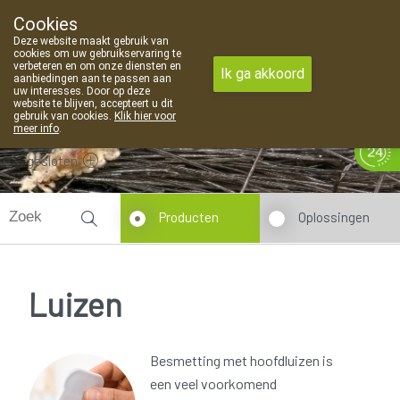
Cookies
Apotheek Van Landschoot Kaprijke
Deze website maakt gebruik van
09 373 94 03
cookies om uw gebruikservaring te
verbeteren en om onze diensten en
Ik ga akkoord
aanbiedingen aan te passen aan
uw interesses. Door op deze
website te blijven, accepteert u dit
gebruik van cookies.
Klik hier voor
meer info
.
gesloten
Producten
Oplossingen
Luizen
Besmetting met hoofdluizen is
een veel voorkomend