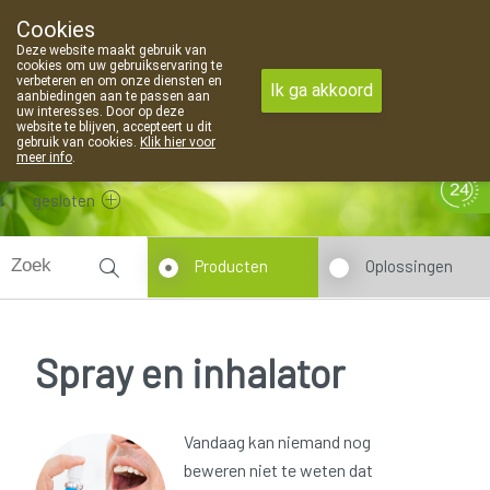
Cookies
Apotheek Van Landschoot Kaprijke
Deze website maakt gebruik van
09 373 94 03
cookies om uw gebruikservaring te
verbeteren en om onze diensten en
Ik ga akkoord
aanbiedingen aan te passen aan
uw interesses. Door op deze
website te blijven, accepteert u dit
gebruik van cookies.
Klik hier voor
meer info
.
gesloten
Producten
Oplossingen
Spray en inhalator
Vandaag kan niemand nog
beweren niet te weten dat