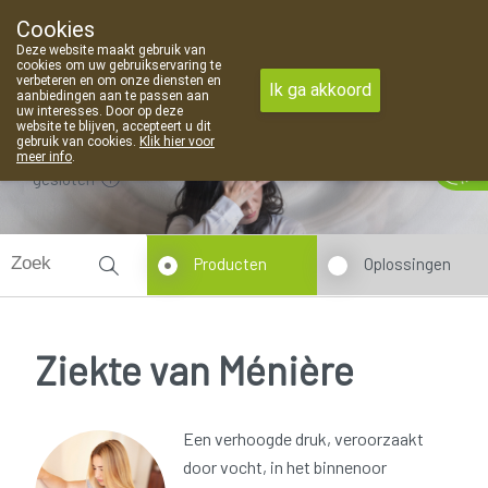
Cookies
Apotheek Van Landschoot Kaprijke
Deze website maakt gebruik van
09 373 94 03
cookies om uw gebruikservaring te
verbeteren en om onze diensten en
Ik ga akkoord
aanbiedingen aan te passen aan
uw interesses. Door op deze
website te blijven, accepteert u dit
gebruik van cookies.
Klik hier voor
meer info
.
gesloten
Producten
Oplossingen
Ziekte van Ménière
Een verhoogde druk, veroorzaakt
door vocht, in het binnenoor