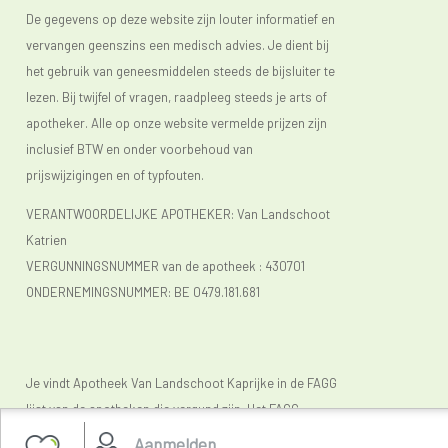
De gegevens op deze website zijn louter informatief en
vervangen geenszins een medisch advies. Je dient bij
het gebruik van geneesmiddelen steeds de bijsluiter te
lezen. Bij twijfel of vragen, raadpleeg steeds je arts of
apotheker. Alle op onze website vermelde prijzen zijn
inclusief BTW en onder voorbehoud van
prijswijzigingen en of typfouten.
VERANTWOORDELIJKE APOTHEKER: Van Landschoot
Katrien
VERGUNNINGSNUMMER van de apotheek :
430701
ONDERNEMINGSNUMMER:
BE 0479.181.681
Je vindt Apotheek Van Landschoot Kaprijke in de FAGG
lijst van de apotheken die vergund zijn. Het FAGG
(
www.fagg.be)
controleert de wettelikheid van de
Aanmelden