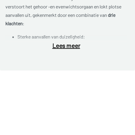
verstoort het gehoor -en evenwichtsorgaan en lokt plotse
aanvallen uit, gekenmerkt door een combinatie van
drie
klachten
:
Sterke aanvallen van duizeligheid;
Lees meer
Slechthorendheid;
Oorsuizing.
De aandoening kom het meeste voor bij personen tussen de
twintig en zestig jaar en zit soms in de familie. Een aanval
duurt meestal enkele uren. Nadien kunnen er nog enkele
dagen lichtere klachten ervaren worden, zoals:
Duizeligheid en verlies van evenwicht;
Misselijkheid, braken;