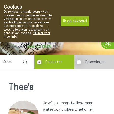
Cookies
Apotheek Van Landschoot Kaprijke
Deze website maakt gebruik van
09 373 94 03
cookies om uw gebruikservaring te
verbeteren en om onze diensten en
Ik ga akkoord
aanbiedingen aan te passen aan
uw interesses. Door op deze
website te blijven, accepteert u dit
gebruik van cookies.
Klik hier voor
meer info
.
Vandaag
open tot 19u00
Producten
Oplossingen
Thee's
Je wil zo graag afvallen, maar
wat je ook probeert, het cijfer