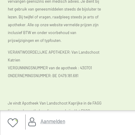
vervangen geenszins een medisch advies. Je dient bij
het gebruik van geneesmiddelen steeds de bijsluiter te
lezen. Bij twijfel of vragen, raadpleeg steeds je arts of
apotheker. Alle op onze website vermelde prijzen zijn
inclusief BTW en onder voorbehoud van
prijswijzigingen en of typfouten.
VERANTWOORDELIJKE APOTHEKER: Van Landschoot
Katrien
VERGUNNINGSNUMMER van de apotheek :
430701
ONDERNEMINGSNUMMER:
BE 0479.181.681
Je vindt Apotheek Van Landschoot Kaprijke in de FAGG
lijst van de apotheken die vergund zijn. Het FAGG
(
www.fagg.be)
controleert de wettelikheid van de
Aanmelden
Belgische (online) apotheken.