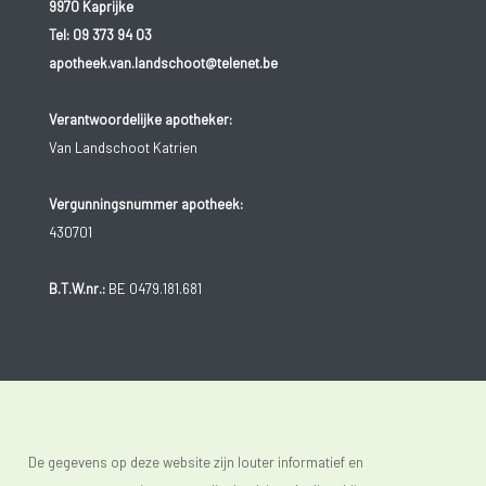
9970 Kaprijke
Tel:
09 373 94 03
apotheek.van.landschoot@telenet.be
Verantwoordelijke apotheker:
Van Landschoot Katrien
Vergunningsnummer apotheek:
430701
B.T.W.nr.:
BE 0479.181.681
De gegevens op deze website zijn louter informatief en