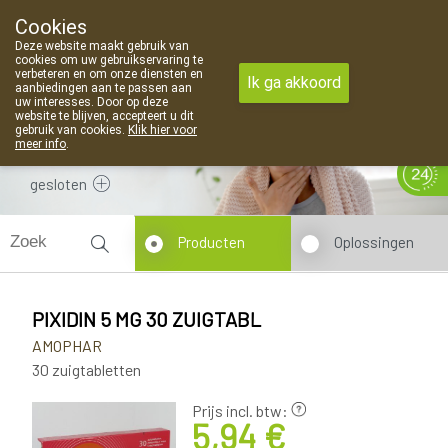
Cookies
Apotheek Van Landschoot Kaprijke
Deze website maakt gebruik van
09 373 94 03
cookies om uw gebruikservaring te
verbeteren en om onze diensten en
Ik ga akkoord
aanbiedingen aan te passen aan
uw interesses. Door op deze
website te blijven, accepteert u dit
gebruik van cookies.
Klik hier voor
meer info
.
gesloten
Producten
Oplossingen
PIXIDIN 5 MG 30 ZUIGTABL
AMOPHAR
30 zuigtabletten
Prijs incl. btw:
5,94 €