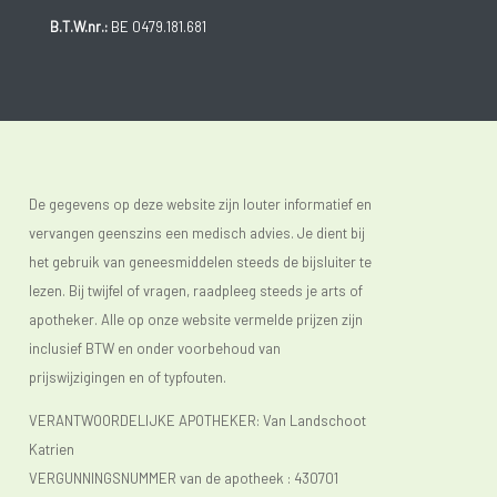
B.T.W.nr.:
BE 0479.181.681
De gegevens op deze website zijn louter informatief en
vervangen geenszins een medisch advies. Je dient bij
het gebruik van geneesmiddelen steeds de bijsluiter te
lezen. Bij twijfel of vragen, raadpleeg steeds je arts of
apotheker. Alle op onze website vermelde prijzen zijn
inclusief BTW en onder voorbehoud van
prijswijzigingen en of typfouten.
VERANTWOORDELIJKE APOTHEKER: Van Landschoot
Katrien
VERGUNNINGSNUMMER van de apotheek :
430701