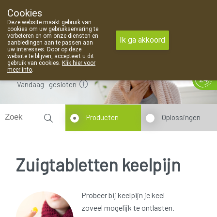
Cookies
Apotheek Van Landschoot Kaprijke
Deze website maakt gebruik van
09 373 94 03
cookies om uw gebruikservaring te
verbeteren en om onze diensten en
Ik ga akkoord
aanbiedingen aan te passen aan
uw interesses. Door op deze
website te blijven, accepteert u dit
gebruik van cookies.
Klik hier voor
meer info
.
Vandaag
gesloten
Producten
Oplossingen
Zuigtabletten keelpijn
Probeer bij keelpijn je keel
zoveel mogelijk te ontlasten.