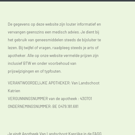
De gegevens op deze website zijn louter informatief en
vervangen geenszins een medisch advies. Je dient bij
het gebruik van geneesmiddelen steeds de bijsluiter te
lezen. Bij twijfel of vragen, raadpleeg steeds je arts of
apotheker. Alle op onze website vermelde prijzen zijn
inclusief BTW en onder voorbehoud van
prijswijzigingen en of typfouten.
VERANTWOORDELIJKE APOTHEKER: Van Landschoot
Katrien
VERGUNNINGSNUMMER van de apotheek :
430701
ONDERNEMINGSNUMMER:
BE 0479.181.681
Je vindt Apotheek Van Landschoot Kaprijke in de FAGG