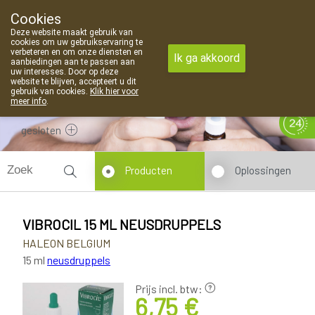
Cookies
Apotheek Van Landschoot Kaprijke
Deze website maakt gebruik van
09 373 94 03
cookies om uw gebruikservaring te
verbeteren en om onze diensten en
Ik ga akkoord
aanbiedingen aan te passen aan
uw interesses. Door op deze
website te blijven, accepteert u dit
gebruik van cookies.
Klik hier voor
meer info
.
gesloten
Producten
Oplossingen
VIBROCIL 15 ML NEUSDRUPPELS
HALEON BELGIUM
15 ml
neusdruppels
Prijs incl. btw:
6,75 €