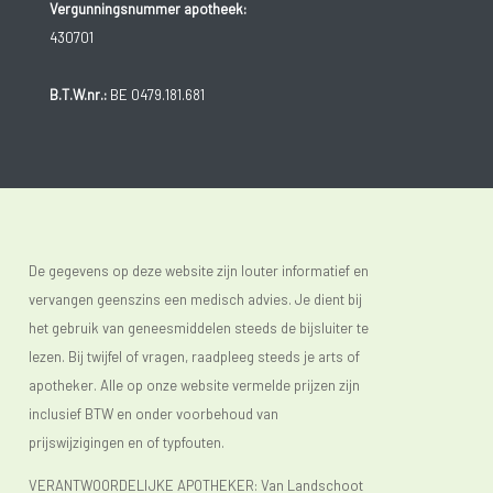
Vergunningsnummer apotheek:
430701
B.T.W.nr.:
BE 0479.181.681
De gegevens op deze website zijn louter informatief en
vervangen geenszins een medisch advies. Je dient bij
het gebruik van geneesmiddelen steeds de bijsluiter te
lezen. Bij twijfel of vragen, raadpleeg steeds je arts of
apotheker. Alle op onze website vermelde prijzen zijn
inclusief BTW en onder voorbehoud van
prijswijzigingen en of typfouten.
VERANTWOORDELIJKE APOTHEKER: Van Landschoot