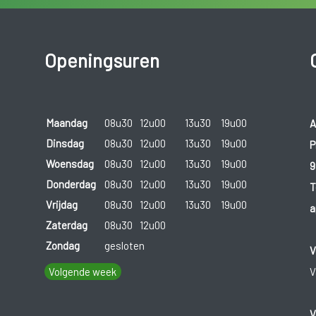
Openingsuren
Maandag
08u30
12u00
13u30
19u00
A
Dinsdag
08u30
12u00
13u30
19u00
P
Woensdag
08u30
12u00
13u30
19u00
9
Donderdag
08u30
12u00
13u30
19u00
T
Vrijdag
08u30
12u00
13u30
19u00
a
Zaterdag
08u30
12u00
Zondag
gesloten
V
Volgende week
V
V