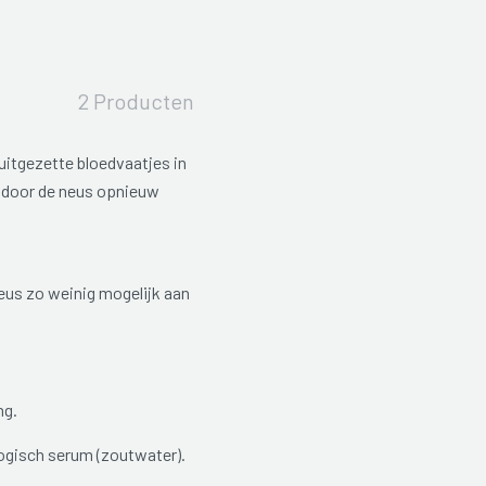
2 Producten
itgezette bloedvaatjes in
 door de neus opnieuw
eus zo weinig mogelijk aan
ng.
logisch serum (zoutwater).