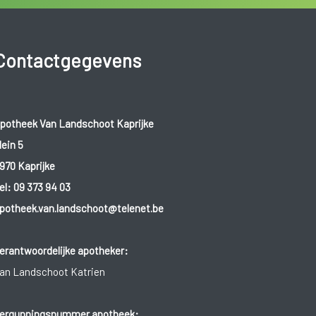
Contactgegevens
potheek Van Landschoot Kaprijke
lein 5
970 Kaprijke
el:
09 373 94 03
potheek.van.landschoot@telenet.be
erantwoordelijke apotheker:
an Landschoot Katrien
ergunningsnummer apotheek: