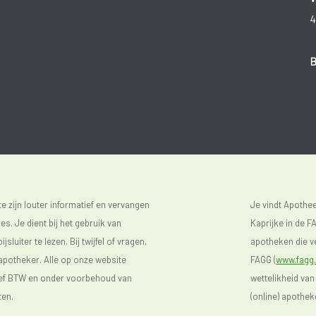
4
B
 zijn louter informatief en vervangen
Je vindt Apoth
s. Je dient bij het gebruik van
Kaprijke in de FA
luiter te lezen. Bij twijfel of vragen,
apotheken die ve
 apotheker. Alle op onze website
FAGG (
www.fagg.
sief BTW en onder voorbehoud van
wettelikheid van
ten.
(online) apothek