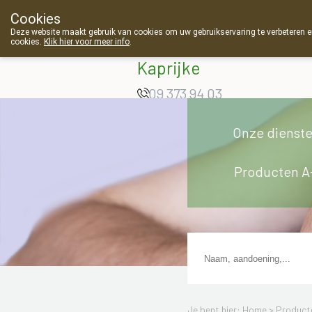
Cookies
Apotheek Van
Deze website maakt gebruik van cookies om uw gebruikservaring te verbeteren en
cookies.
Klik hier voor meer info
.
Landschoot
Kaprijke
09 373 94 03
Onze dienst
Producten A
Je bent hier: Home >
Product