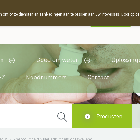
 om onze diensten en aanbiedingen aan te passen aan uw interesses. Door op deze w
Wachtdienst
Vandaag
gesloten
en
Goed om weten
Oplossing
-Z
Noodnummers
Contact
Producten
en A-Z
>
Verkoudheid
>
Neusdruppels ontzwellend