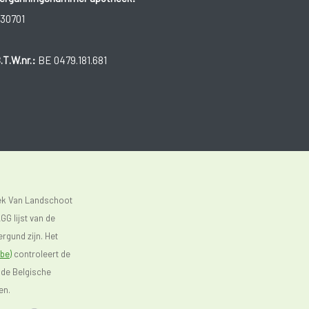
30701
.T.W.nr.:
BE 0479.181.681
eek Van Landschoot
GG lijst van de
rgund zijn. Het
be)
controleert de
 de Belgische
en.