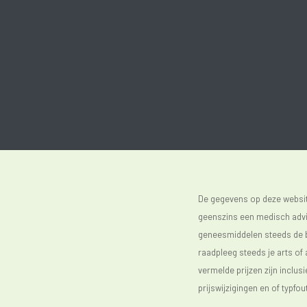
De gegevens op deze website
geenszins een medisch advie
geneesmiddelen steeds de bijs
raadpleeg steeds je arts of
vermelde prijzen zijn inclu
prijswijzigingen en of typfou