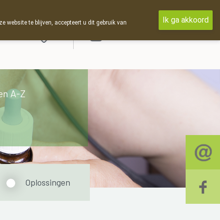
Ik ga akkoord
ebsite te blijven, accepteert u dit gebruik van
Aanmelden
en A-Z
Oplossingen