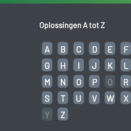
Oplossingen A tot Z
A
B
C
D
E
F
G
H
I
J
K
L
M
N
O
P
Q
R
S
T
U
V
W
X
Y
Z