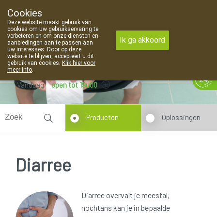
Cookies
Apotheek Van Landschoot Kaprijke
Deze website maakt gebruik van
09 373 94 03
cookies om uw gebruikservaring te
verbeteren en om onze diensten en
Ik ga akkoord
aanbiedingen aan te passen aan
uw interesses. Door op deze
website te blijven, accepteert u dit
gebruik van cookies.
Klik hier voor
meer info
.
Vandaag
open tot 19u00
Producten
Oplossingen
Diarree
Diarree overvalt je meestal,
nochtans kan je in bepaalde