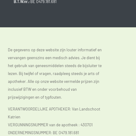
B.T.W.nr.:
BE 0479.181.681
De gegevens op deze website zijn louter informatief en
vervangen geenszins een medisch advies. Je dient bij
het gebruik van geneesmiddelen steeds de bijsluiter te
lezen. Bij twijfel of vragen, raadpleeg steeds je arts of
apotheker. Alle op onze website vermelde prijzen zijn
inclusief BTW en onder voorbehoud van
prijswijzigingen en of typfouten.
VERANTWOORDELIJKE APOTHEKER: Van Landschoot
Katrien
VERGUNNINGSNUMMER van de apotheek :
430701
ONDERNEMINGSNUMMER:
BE 0479.181.681