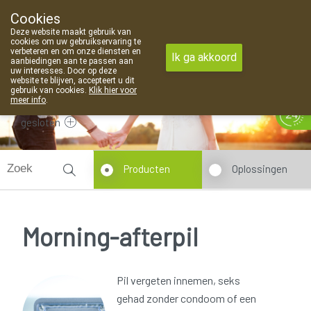
Cookies
Apotheek Van Landschoot Kaprijke
Deze website maakt gebruik van
09 373 94 03
cookies om uw gebruikservaring te
verbeteren en om onze diensten en
Ik ga akkoord
aanbiedingen aan te passen aan
uw interesses. Door op deze
website te blijven, accepteert u dit
gebruik van cookies.
Klik hier voor
meer info
.
gesloten
Producten
Oplossingen
Morning-afterpil
Pil vergeten innemen, seks
gehad zonder condoom of een