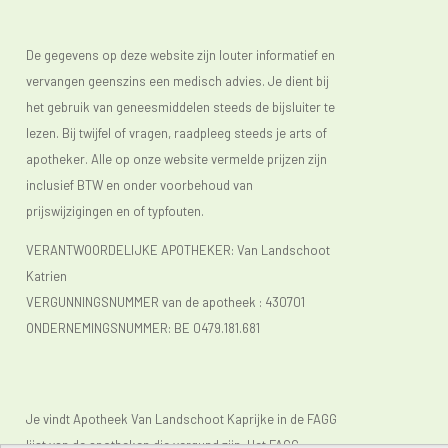
De gegevens op deze website zijn louter informatief en
vervangen geenszins een medisch advies. Je dient bij
het gebruik van geneesmiddelen steeds de bijsluiter te
lezen. Bij twijfel of vragen, raadpleeg steeds je arts of
apotheker. Alle op onze website vermelde prijzen zijn
inclusief BTW en onder voorbehoud van
prijswijzigingen en of typfouten.
VERANTWOORDELIJKE APOTHEKER: Van Landschoot
Katrien
VERGUNNINGSNUMMER van de apotheek :
430701
ONDERNEMINGSNUMMER:
BE 0479.181.681
Je vindt Apotheek Van Landschoot Kaprijke in de FAGG
lijst van de apotheken die vergund zijn. Het FAGG