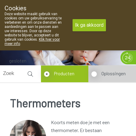
Cookies
Apotheek Van Landschoot Kaprijke
Deze website maakt gebruik van
09 373 94 03
cookies om uw gebruikservaring te
verbeteren en om onze diensten en
Ik ga akkoord
aanbiedingen aan te passen aan
uw interesses. Door op deze
website te blijven, accepteert u dit
gebruik van cookies.
Klik hier voor
meer info
.
gesloten
Producten
Oplossingen
Thermometers
Koorts meten doe je met een
thermometer. Er bestaan