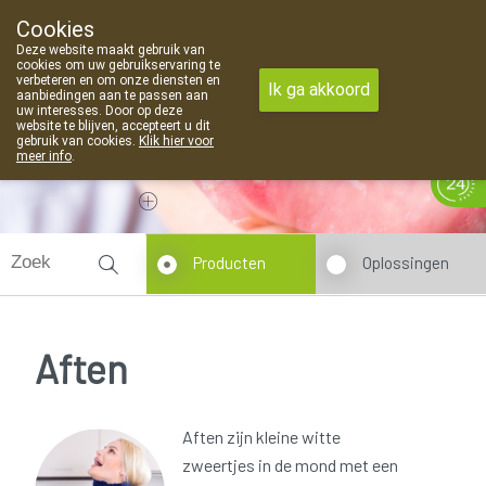
Cookies
Apotheek Van Landschoot Kaprijke
Deze website maakt gebruik van
09 373 94 03
cookies om uw gebruikservaring te
verbeteren en om onze diensten en
Ik ga akkoord
aanbiedingen aan te passen aan
uw interesses. Door op deze
website te blijven, accepteert u dit
gebruik van cookies.
Klik hier voor
meer info
.
Vandaag
Nu
gesloten
Producten
Oplossingen
Aften
Aften zijn kleine witte
zweertjes in de mond met een