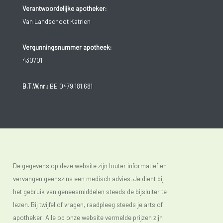
Verantwoordelijke apotheker:
Van Landschoot Katrien
Vergunningsnummer apotheek:
430701
B.T.W.nr.:
BE 0479.181.681
De gegevens op deze website zijn louter informatief en
vervangen geenszins een medisch advies. Je dient bij
het gebruik van geneesmiddelen steeds de bijsluiter te
lezen. Bij twijfel of vragen, raadpleeg steeds je arts of
apotheker. Alle op onze website vermelde prijzen zijn