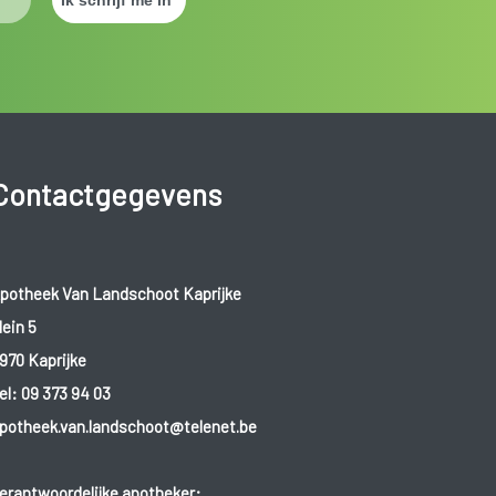
Contactgegevens
potheek Van Landschoot Kaprijke
lein 5
970 Kaprijke
el:
09 373 94 03
potheek.van.landschoot@telenet.be
erantwoordelijke apotheker: