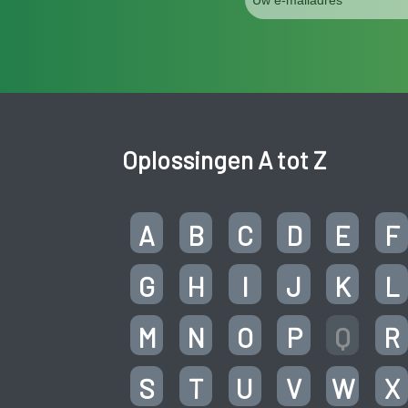
Oplossingen A tot Z
A
B
C
D
E
F
G
H
I
J
K
L
M
N
O
P
Q
R
S
T
U
V
W
X