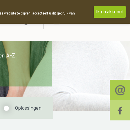
Ik ga akkoord
ebsite te blijven, accepteert u dit gebruik van
Aanmelden
en A-Z
Oplossingen