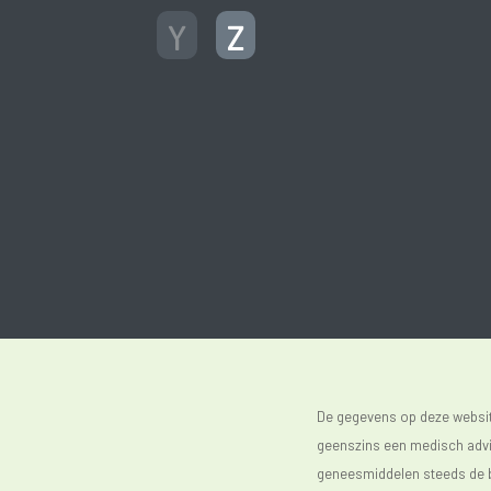
Y
Z
De gegevens op deze website
geenszins een medisch advie
geneesmiddelen steeds de bijs