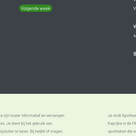
Volgende week
V
V
4
B
 zijn louter informatief en vervangen
Je vindt Apoth
s. Je dient bij het gebruik van
Kaprijke in de FA
luiter te lezen. Bij twijfel of vragen,
apotheken die ve