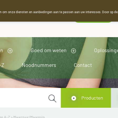
 om onze diensten en aanbiedingen aan te passen aan uw interesses. Door op deze w
Wachtdienst
Vandaag
Nu
gesloten
en
Goed om weten
Oplossing
-Z
Noodnummers
Contact
Producten
en A-Z
>
Maagzuur/Maagpijn