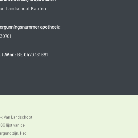
an Landschoot Katrien
ergunningsnummer apotheek:
30701
.T.W.nr.:
BE 0479.181.681
eek Van Landschoot
GG lijst van de
rgund zijn. Het