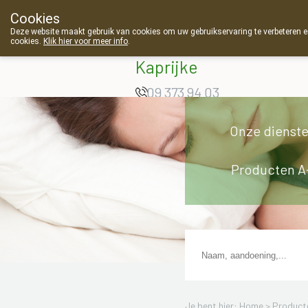
Cookies
Apotheek Van
Deze website maakt gebruik van cookies om uw gebruikservaring te verbeteren en
cookies.
Klik hier voor meer info
.
Landschoot
Kaprijke
09 373 94 03
Onze dienst
Producten A
Je bent hier: Home >
Product