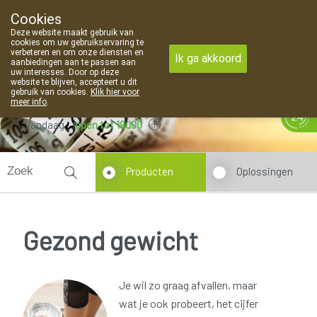
Cookies
Apotheek Van Landschoot Kaprijke
Deze website maakt gebruik van
09 373 94 03
cookies om uw gebruikservaring te
verbeteren en om onze diensten en
Ik ga akkoord
aanbiedingen aan te passen aan
uw interesses. Door op deze
website te blijven, accepteert u dit
gebruik van cookies.
Klik hier voor
meer info
.
Vandaag
open tot 19u00
Producten
Oplossingen
Gezond gewicht
Je wil zo graag afvallen, maar
wat je ook probeert, het cijfer