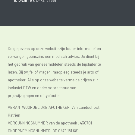
B.T.W.nr.:
BE 0479.181.681
De gegevens op deze website zijn louter informatief en
vervangen geenszins een medisch advies. Je dient bij
het gebruik van geneesmiddelen steeds de bijsluiter te
lezen. Bij twijfel of vragen, raadpleeg steeds je arts of
apotheker. Alle op onze website vermelde prijzen zijn
inclusief BTW en onder voorbehoud van
prijswijzigingen en of typfouten.
VERANTWOORDELIJKE APOTHEKER: Van Landschoot
Katrien
VERGUNNINGSNUMMER van de apotheek :
430701
ONDERNEMINGSNUMMER:
BE 0479.181.681