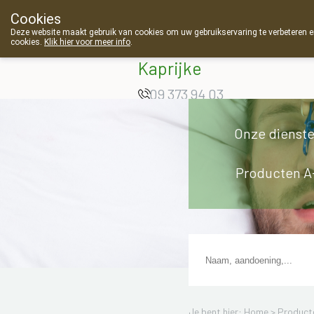
Cookies
Apotheek Van
Deze website maakt gebruik van cookies om uw gebruikservaring te verbeteren en
cookies.
Klik hier voor meer info
.
Landschoot
Kaprijke
09 373 94 03
Onze dienst
Producten A
Je bent hier: Home >
Product