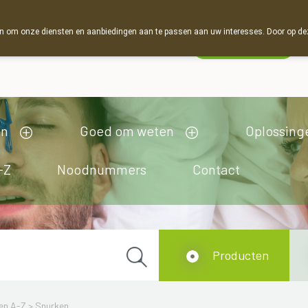
 om onze diensten en aanbiedingen aan te passen aan uw interesses. Door op deze w
Wachtdienst
Vandaag
open tot 19u00
en
Goed om weten
Oplossing
-Z
Noodnummers
Contact
Producten
en A-Z
>
Snurken