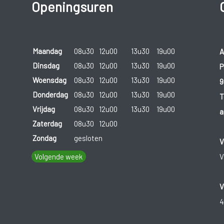
Openingsuren
Maandag
08u30
12u00
13u30
19u00
A
Dinsdag
08u30
12u00
13u30
19u00
P
Woensdag
08u30
12u00
13u30
19u00
9
Donderdag
08u30
12u00
13u30
19u00
T
Vrijdag
08u30
12u00
13u30
19u00
a
Zaterdag
08u30
12u00
Zondag
gesloten
V
Volgende week
V
V
4