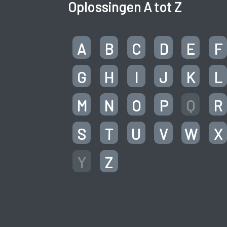
Oplossingen A tot Z
A
B
C
D
E
F
G
H
I
J
K
L
M
N
O
P
Q
R
S
T
U
V
W
X
Y
Z