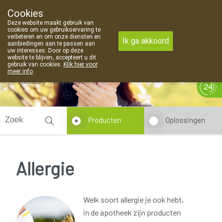
Cookies
Apotheek Van Landschoot Kaprijke
Deze website maakt gebruik van
09 373 94 03
cookies om uw gebruikservaring te
verbeteren en om onze diensten en
Ik ga akkoord
aanbiedingen aan te passen aan
uw interesses. Door op deze
website te blijven, accepteert u dit
gebruik van cookies.
Klik hier voor
meer info
.
Vandaag
Nu
gesloten
Producten
Oplossingen
Allergie
Welk soort allergie je ook hebt,
in de apotheek zijn producten