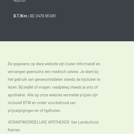
430701
B.T.W.nr.:
BE 0479.181.681
De gegevens op deze website zijn louter informatief en
vervangen geenszins een medisch advies. Je dient bij
het gebruik van geneesmiddelen steeds de bijsluiter te
lezen. Bij twijfel of vragen, raadpleeg steeds je arts of
apotheker. Alle op onze website vermelde prijzen zijn
inclusief BTW en onder voorbehoud van
prijswijzigingen en of typfouten.
VERANTWOORDELIJKE APOTHEKER: Van Landschoot
Katrien