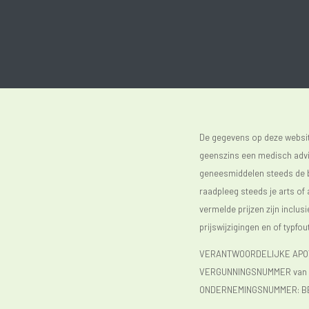
De gegevens op deze website
geenszins een medisch advie
geneesmiddelen steeds de bijs
raadpleeg steeds je arts of
vermelde prijzen zijn inclu
prijswijzigingen en of typfou
VERANTWOORDELIJKE APOTH
VERGUNNINGSNUMMER van d
ONDERNEMINGSNUMMER:
B