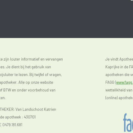
 zijn louter informatief en vervangen
Je vindt Apoth
s. Je dient bij het gebruik van
Kaprijke in de FA
luiter te lezen. Bij twijfel of vragen,
apotheken die ve
 apotheker. Alle op onze website
FAGG (
www.fagg.
sief BTW en onder voorbehoud van
wettelikheid van
ten.
(online) apothek
EKER: Van Landschoot Katrien
e apotheek :
430701
E 0479.181.681