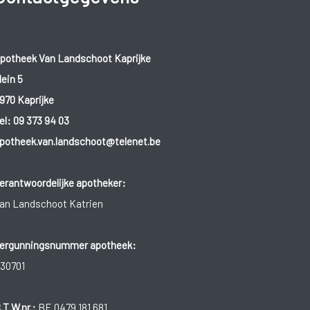
potheek Van Landschoot Kaprijke
lein 5
970 Kaprijke
el:
09 373 94 03
potheek.van.landschoot@telenet.be
erantwoordelijke apotheker:
an Landschoot Katrien
ergunningsnummer apotheek:
30701
.T.W.nr.:
BE 0479.181.681