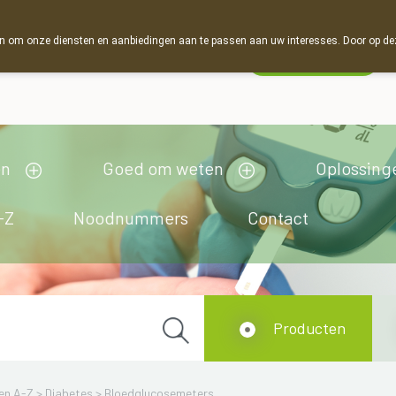
 om onze diensten en aanbiedingen aan te passen aan uw interesses. Door op deze w
Wachtdienst
esloten
en
Goed om weten
Oplossing
-Z
Noodnummers
Contact
Producten
en A-Z
>
Diabetes
>
Bloedglucosemeters