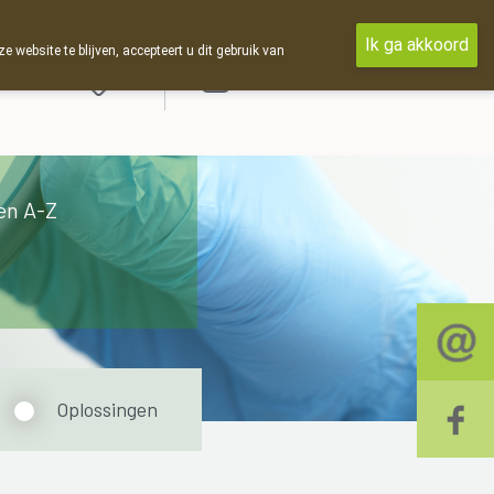
Ik ga akkoord
ebsite te blijven, accepteert u dit gebruik van
Aanmelden
en A-Z
Oplossingen