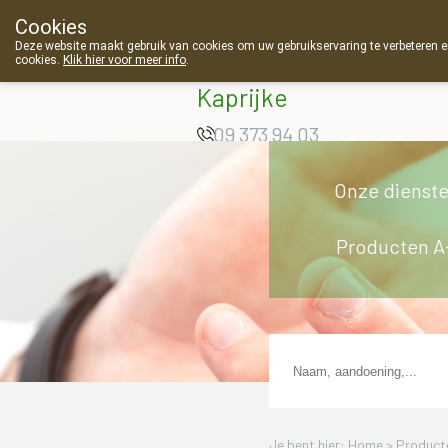
Cookies
Apotheek Van
Deze website maakt gebruik van cookies om uw gebruikservaring te verbeteren en
cookies.
Klik hier voor meer info
.
Landschoot
g
Kaprijke
09 373 94 03
Onze dienst
Producten A
Je bent hier: Home >
Product