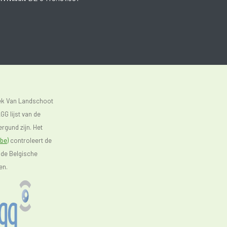
eek Van Landschoot
GG lijst van de
rgund zijn. Het
be)
controleert de
 de Belgische
en.