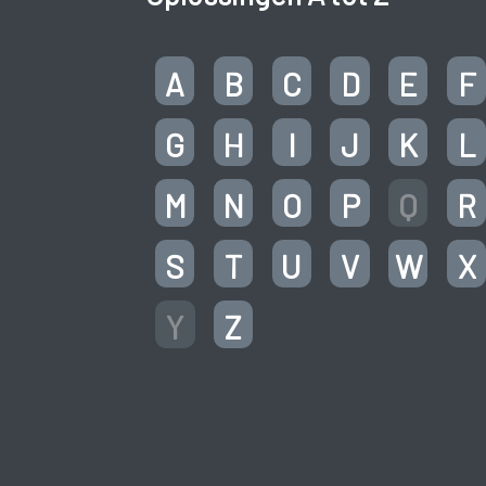
A
B
C
D
E
F
G
H
I
J
K
L
M
N
O
P
Q
R
S
T
U
V
W
X
Y
Z