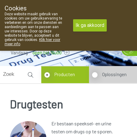
Cookies
Apotheek Van Landschoot Kaprijke
Deze website maakt gebruik van
09 373 94 03
cookies om uw gebruikservaring te
verbeteren en om onze diensten en
Ik ga akkoord
aanbiedingen aan te passen aan
uw interesses. Door op deze
website te blijven, accepteert u dit
gebruik van cookies.
Klik hier voor
meer info
.
Vandaag
open tot 19u00
Producten
Oplossingen
Drugtesten
Er bestaan speeksel- en urine
testen om drugs op te sporen.