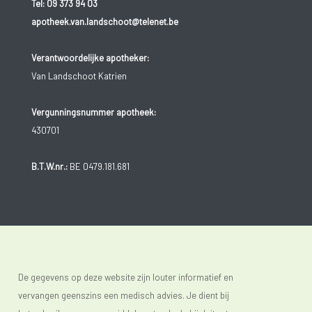
Tel:
09 373 94 03
apotheek.van.landschoot@telenet.be
Verantwoordelijke apotheker:
Van Landschoot Katrien
Vergunningsnummer apotheek:
430701
B.T.W.nr.:
BE 0479.181.681
De gegevens op deze website zijn louter informatief en
vervangen geenszins een medisch advies. Je dient bij