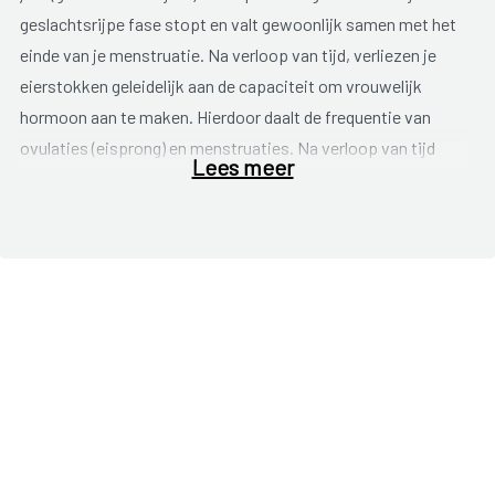
geslachtsrijpe fase stopt en valt gewoonlijk samen met het
einde van je menstruatie. Na verloop van tijd, verliezen je
eierstokken geleidelijk aan de capaciteit om vrouwelijk
hormoon aan te maken. Hierdoor daalt de frequentie van
ovulaties (eisprong) en menstruaties. Na verloop van tijd
Lees meer
stopt de menstruatie volledig. Je maandstonden kunnen
soms vroeger in het leven ophouden wegens een ziekte of
een hysterectomie (wegname van de baarmoeder). In dit
geval spreken we over ingeleide menopauze.
Het tijdstip van je menopauze wordt voor een deel genetisch
bepaald. De kans is groot dat je je menopauze doormaakt
rond dezelfde leeftijd als je moeder of je zussen. Een
belangrijke factor (en wellicht de enige factor) die het tijdstip
van de menstruatie kan beïnvloeden is roken. Rooksters
kunnen tot wel twee jaar vroeger in menopauze gaan.