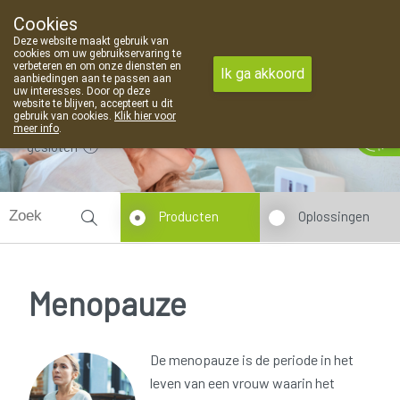
Cookies
Apotheek Van Landschoot Kaprijke
Deze website maakt gebruik van
09 373 94 03
cookies om uw gebruikservaring te
verbeteren en om onze diensten en
Ik ga akkoord
aanbiedingen aan te passen aan
uw interesses. Door op deze
website te blijven, accepteert u dit
gebruik van cookies.
Klik hier voor
meer info
.
gesloten
Producten
Oplossingen
Menopauze
De menopauze is de periode in het
leven van een vrouw waarin het