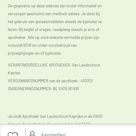
De gegevens op deze website zijn louter informatief en
Botontkalking (osteoporose)
met soms rugpijn en
vervangen geenszins een medisch advies. Je dient bij
verhoogde kans op breuken bij vallen.
het gebruik van geneesmiddelen steeds de bijsluiter te
Slapeloosheid
: sowieso slaap je minder diep als je
lezen. Bij twijfel of vragen, raadpleeg steeds je arts of
apotheker. Alle op onze website vermelde prijzen zijn
ouder wordt. Daarenboven verstoren vapeurs en het
inclusief BTW en onder voorbehoud van
nachtzweten je nachtrust wel eens, met als gevolg dat
prijswijzigingen en of typfouten.
je vlugger geïrriteerd raakt.
VERANTWOORDELIJKE APOTHEKER: Van Landschoot
Wisselend humeur
, prikkelbaarheid, gejaagdheid. Deze
Katrien
klachten hebben waarschijnlijk te maken met de
VERGUNNINGSNUMMER van de apotheek :
430701
hormonale veranderingen, maar zijn niet een
ONDERNEMINGSNUMMER:
BE 0479.181.681
rechtstreeks gevolg van uw menopauze.
Mondklachten
(droge mond of mondbrand). Ook dit is
toe te schrijven aan het droger worden van de
Je vindt Apotheek Van Landschoot Kaprijke in de FAGG
slijmvliezen door daling van het vrouwelijk hormoon.
lijst van de apotheken die vergund zijn. Het FAGG
Naast een droge mond kun je ook last hebben van een
(
www.fagg.be)
controleert de wettelikheid van de
Aanmelden