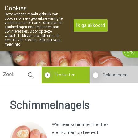
Cookies
Apotheek Van Landschoot Kaprijke
Deze website maakt gebruik van
09 373 94 03
cookies om uw gebruikservaring te
verbeteren en om onze diensten en
Ik ga akkoord
aanbiedingen aan te passen aan
uw interesses. Door op deze
website te blijven, accepteert u dit
gebruik van cookies.
Klik hier voor
meer info
.
gesloten
Producten
Oplossingen
Schimmelnagels
Wanneer schimmelinfecties
voorkomen op teen-of