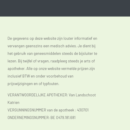
De gegevens op deze website zijn louter informatief en
vervangen geenszins een medisch advies. Je dient bij
het gebruik van geneesmiddelen steeds de bijsluiter te
lezen. Bij twijfel of vragen, raadpleeg steeds je arts of
apotheker. Alle op onze website vermelde prijzen zijn
inclusief BTW en onder voorbehoud van
prijswijzigingen en of typfouten.
VERANTWOORDELIJKE APOTHEKER: Van Landschoot
Katrien
VERGUNNINGSNUMMER van de apotheek :
430701
ONDERNEMINGSNUMMER:
BE 0479.181.681