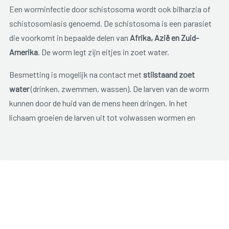
Een worminfectie door schistosoma wordt ook bilharzia of
schistosomiasis genoemd. De schistosoma is een parasiet
die voorkomt in bepaalde delen van
Afrika, Azië en Zuid-
Amerika
. De worm legt zijn eitjes in zoet water.
Besmetting is mogelijk na contact met
stilstaand zoet
water
(drinken, zwemmen, wassen). De larven van de worm
kunnen door de huid van de mens heen dringen. In het
lichaam groeien de larven uit tot volwassen wormen en
komen ze via de bloedbaan in de darm of blaas terecht. De
eieren van de wormen kunnen schade veroorzaken aan de
wand van de darm of de blaas en kunnen ook via de
bloedbaan naar andere delen van het lichaam gevoerd
worden.