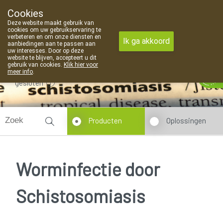
Cookies
Apotheek Van Landschoot Kaprijke
Deze website maakt gebruik van
09 373 94 03
cookies om uw gebruikservaring te
verbeteren en om onze diensten en
Ik ga akkoord
aanbiedingen aan te passen aan
uw interesses. Door op deze
website te blijven, accepteert u dit
gebruik van cookies.
Klik hier voor
meer info
.
gesloten
Producten
Oplossingen
Worminfectie door
Schistosomiasis