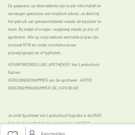
De gegevens op deze website zijn louter informatief en
vervangen geenszins een medisch advies. Je dient bij
het gebruik van geneesmiddelen steeds de bijsluiter te
lezen. Bij twijfel of vragen, raadpleeg steeds je arts of
apotheker. Alle op onze website vermelde prijzen zijn
inclusief BTW en onder voorbehoud van
prijswijzigingen en of typfouten.
VERANTWOORDELIJKE APOTHEKER: Van Landschoot
Katrien
VERGUNNINGSNUMMER van de apotheek :
430701
ONDERNEMINGSNUMMER:
BE 0479.181.681
Je vindt Apotheek Van Landschoot Kaprijke in de FAGG
lijst van de apotheken die vergund zijn. Het FAGG
(
www.fagg.be)
controleert de wettelikheid van de
Aanmelden