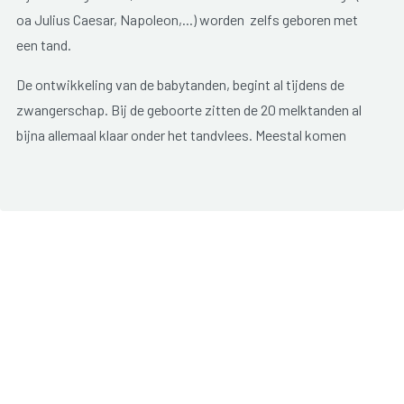
oa Julius Caesar, Napoleon,...) worden zelfs geboren met
een tand.
De ontwikkeling van de babytanden, begint al tijdens de
zwangerschap. Bij de geboorte zitten de 20 melktanden al
bijna allemaal klaar onder het tandvlees. Meestal komen
eerst de onderste snijtandjes door, gevolgd door de
bovenste. Daarna komen de tandjes aan weerszijden door.
Gemiddeld zijn na 8 maanden zowel de vier bovenste als
onderste snijtandjes doorgekomen.
De kiezen laten zich pas zien rond de 12de tot 15de maand,
gevolgd door de hoektanden en tot slot de tweede reeks
kiezen (van 20 tot 24 maanden).