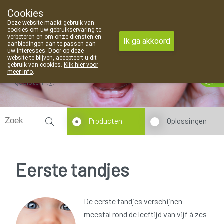
Cookies
Apotheek Van Landschoot Kaprijke
Deze website maakt gebruik van
09 373 94 03
cookies om uw gebruikservaring te
verbeteren en om onze diensten en
Ik ga akkoord
aanbiedingen aan te passen aan
uw interesses. Door op deze
website te blijven, accepteert u dit
gebruik van cookies.
Klik hier voor
meer info
.
gesloten
Producten
Oplossingen
Eerste tandjes
De eerste tandjes verschijnen
meestal rond de leeftijd van vijf à zes