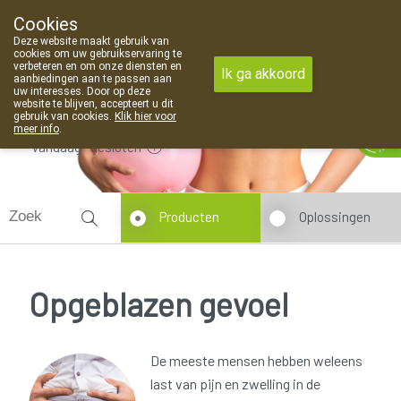
Cookies
Apotheek Van Landschoot Kaprijke
Deze website maakt gebruik van
09 373 94 03
cookies om uw gebruikservaring te
verbeteren en om onze diensten en
Ik ga akkoord
aanbiedingen aan te passen aan
uw interesses. Door op deze
website te blijven, accepteert u dit
gebruik van cookies.
Klik hier voor
meer info
.
Vandaag
gesloten
Producten
Oplossingen
Opgeblazen gevoel
De meeste mensen hebben weleens
last van pijn en zwelling in de