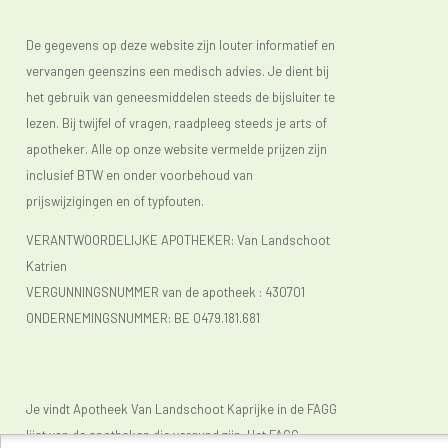
De gegevens op deze website zijn louter informatief en
vervangen geenszins een medisch advies. Je dient bij
het gebruik van geneesmiddelen steeds de bijsluiter te
lezen. Bij twijfel of vragen, raadpleeg steeds je arts of
apotheker. Alle op onze website vermelde prijzen zijn
inclusief BTW en onder voorbehoud van
prijswijzigingen en of typfouten.
VERANTWOORDELIJKE APOTHEKER: Van Landschoot
Katrien
VERGUNNINGSNUMMER van de apotheek :
430701
ONDERNEMINGSNUMMER:
BE 0479.181.681
Je vindt Apotheek Van Landschoot Kaprijke in de FAGG
lijst van de apotheken die vergund zijn. Het FAGG