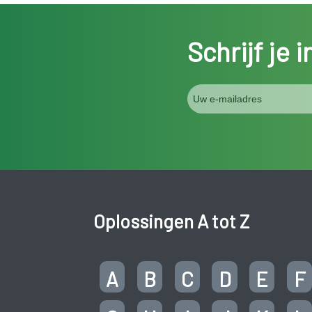
Schrijf je 
Oplossingen A tot Z
A
B
C
D
E
F