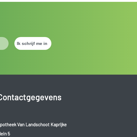
Contactgegevens
potheek Van Landschoot Kaprijke
lein 5