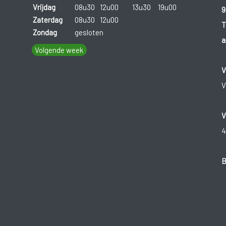
Vrijdag
08u30
12u00
13u30
19u00
9
Zaterdag
08u30
12u00
T
Zondag
gesloten
a
Volgende week
V
V
V
4
B