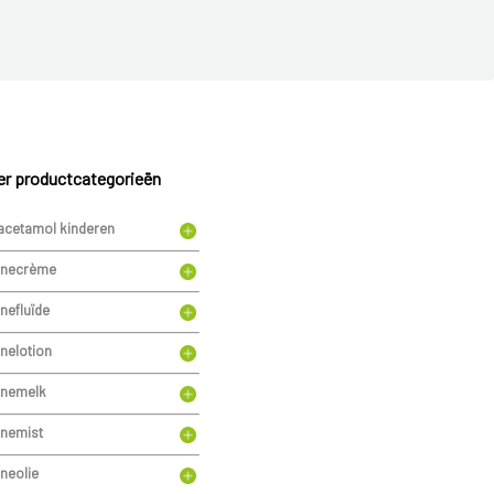
r productcategorieën
acetamol kinderen
necrème
nefluïde
nelotion
nemelk
nemist
neolie