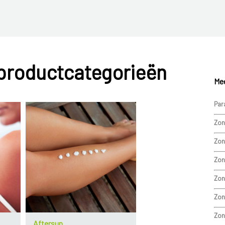
 productcategorieën
Mee
Par
Zon
Zon
Zon
Zon
Zon
Zon
Aftersun