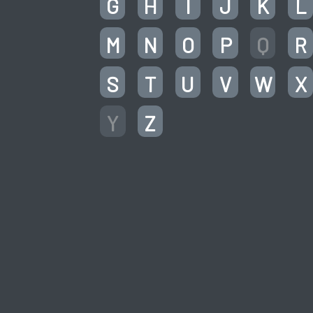
G
H
I
J
K
L
M
N
O
P
Q
R
S
T
U
V
W
X
Y
Z