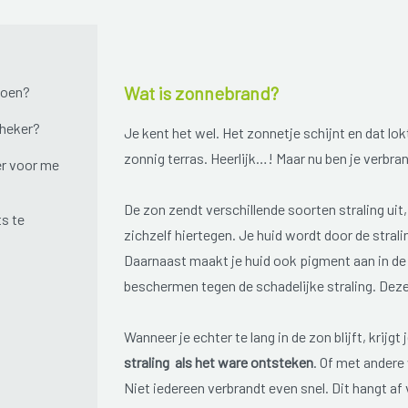
Wat is zonnebrand?
doen?
theker?
Je kent het wel. Het zonnetje schijnt en dat lo
zonnig terras. Heerlijk…! Maar nu ben je verbra
r voor me
De zon zendt verschillende soorten straling ui
ts te
zichzelf hiertegen. Je huid wordt door de strali
Daarnaast maakt je huid ook pigment aan in de 
beschermen tegen de schadelijke straling. Deze b
Wanneer je echter te lang in de zon blijft, krij
straling als het ware ontsteken
. Of met andere
Niet iedereen verbrandt even snel. Dit hangt af