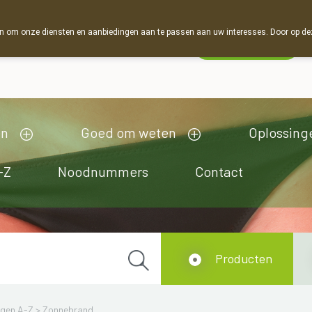
 om onze diensten en aanbiedingen aan te passen aan uw interesses. Door op deze w
Wachtdienst
Vandaag
open tot 19u00
en
Goed om weten
Oplossing
-Z
Noodnummers
Contact
Producten
ngen A-Z
>
Zonnebrand