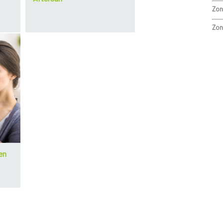
Zon
Zon
en