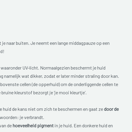
kt je naar buiten. Je neemt een lange middagpauze op een
nd!
t, waaronder UV-licht. Normaalgezien beschermt je huid
ng namelijk wat dikker, zodat er later minder straling door kan.
bovenste cellen (de opperhuid) om de onderliggende cellen te
ruine kleurstof bezorgt je ‘je mooi kleurtje’.
gt je huid de kans niet om zich te beschermen en gaat ze
door de
 woorden: je verbrandt.
 van de
hoeveelheid pigment
in je huid. Een donkere huid en