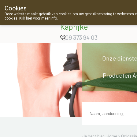
Cookies
Apotheek Van
Deze website maakt gebruik van cookies om uw gebruikservaring te verbeteren en
Landschoot
cookies.
Klik hier voor meer info
.
Kaprijke
09 373 94 03
Onze dienst
Producten A
Je bent hier: Home >
Oplossi