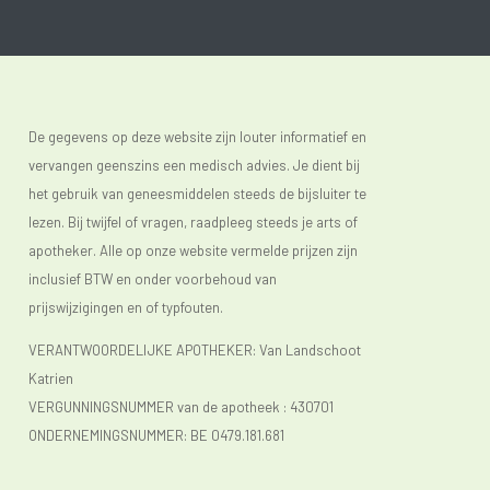
De gegevens op deze website zijn louter informatief en
vervangen geenszins een medisch advies. Je dient bij
het gebruik van geneesmiddelen steeds de bijsluiter te
lezen. Bij twijfel of vragen, raadpleeg steeds je arts of
apotheker. Alle op onze website vermelde prijzen zijn
inclusief BTW en onder voorbehoud van
prijswijzigingen en of typfouten.
VERANTWOORDELIJKE APOTHEKER: Van Landschoot
Katrien
VERGUNNINGSNUMMER van de apotheek :
430701
ONDERNEMINGSNUMMER:
BE 0479.181.681