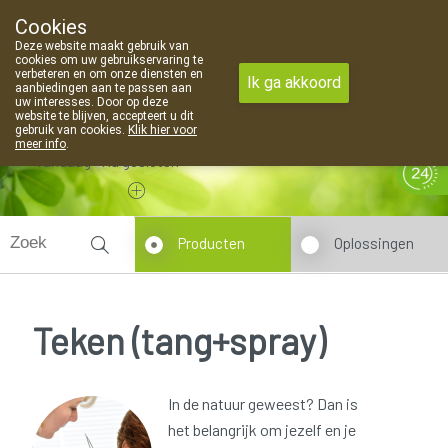
Cookies
Apotheek Van Landschoot Kaprijke
Deze website maakt gebruik van
09 373 94 03
cookies om uw gebruikservaring te
verbeteren en om onze diensten en
Ik ga akkoord
aanbiedingen aan te passen aan
uw interesses. Door op deze
website te blijven, accepteert u dit
gebruik van cookies.
Klik hier voor
meer info
.
Vandaag
Nu
gesloten
Producten
Oplossingen
Teken (tang+spray)
In de natuur geweest? Dan is
het belangrijk om jezelf en je