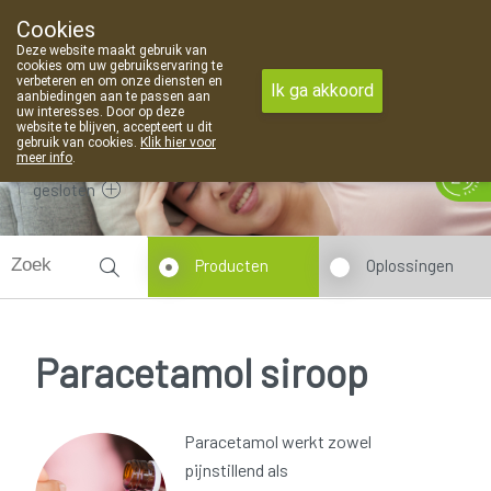
Cookies
Apotheek Van Landschoot Kaprijke
Deze website maakt gebruik van
09 373 94 03
cookies om uw gebruikservaring te
verbeteren en om onze diensten en
Ik ga akkoord
aanbiedingen aan te passen aan
uw interesses. Door op deze
website te blijven, accepteert u dit
gebruik van cookies.
Klik hier voor
meer info
.
gesloten
Producten
Oplossingen
Paracetamol siroop
Paracetamol werkt zowel
pijnstillend als