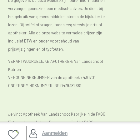
De gegevens op deze website zijn louter informatief en
vervangen geenszins een medisch advies. Je dient bij
het gebruik van geneesmiddelen steeds de bijsluiter te
lezen. Bij twijfel of vragen, raadpleeg steeds je arts of
apotheker. Alle op onze website vermelde prijzen zijn
inclusief BTW en onder voorbehoud van
prijswijzigingen en of typfouten.
VERANTWOORDELIJKE APOTHEKER: Van Landschoot
Katrien
VERGUNNINGSNUMMER van de apotheek :
430701
ONDERNEMINGSNUMMER:
BE 0479.181.681
Je vindt Apotheek Van Landschoot Kaprijke in de FAGG
lijst van de apotheken die vergund zijn. Het FAGG
(
www.fagg.be)
controleert de wettelikheid van de
Aanmelden
Belgische (online) apotheken.