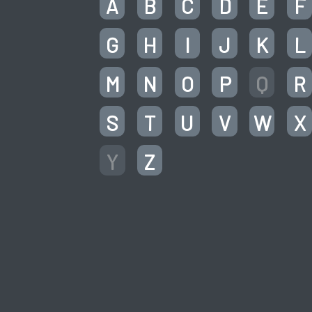
A
B
C
D
E
F
G
H
I
J
K
L
M
N
O
P
Q
R
S
T
U
V
W
X
Y
Z