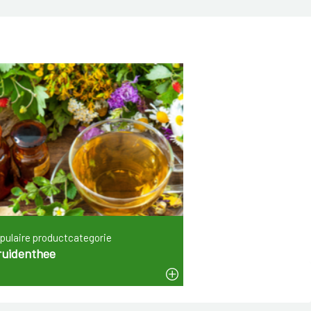
ren
pulaire productcategorie
ruidenthee