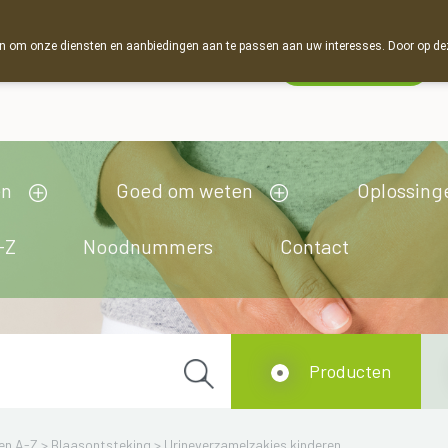
 om onze diensten en aanbiedingen aan te passen aan uw interesses. Door op deze w
Wachtdienst
Vandaag
Nu
gesloten
en
Goed om weten
Oplossing
-Z
Noodnummers
Contact
Producten
en A-Z
>
Blaasontsteking
>
Urineverzamelzakjes kinderen