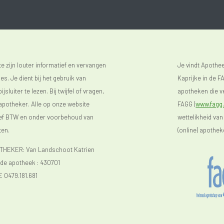
 zijn louter informatief en vervangen
Je vindt Apoth
s. Je dient bij het gebruik van
Kaprijke in de FA
luiter te lezen. Bij twijfel of vragen,
apotheken die ve
 apotheker. Alle op onze website
FAGG (
www.fagg.
sief BTW en onder voorbehoud van
wettelikheid van
ten.
(online) apothek
EKER: Van Landschoot Katrien
e apotheek :
430701
E 0479.181.681