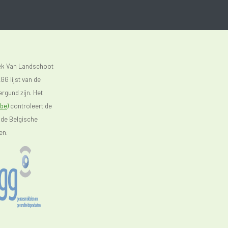
eek Van Landschoot
GG lijst van de
rgund zijn. Het
be)
controleert de
 de Belgische
en.