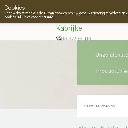
Cookies
Apotheek Van
Deze website maakt gebruik van cookies om uw gebruikservaring te verbeteren en
cookies.
Klik hier voor meer info
.
Landschoot
Kaprijke
09 373 94 03
Onze dienst
Producten A
Je bent hier: Home >
Product