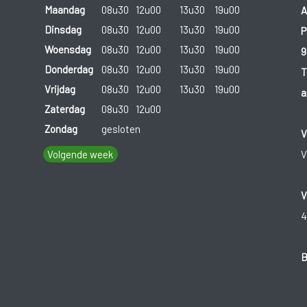
Maandag
08u30
12u00
13u30
19u00
A
Dinsdag
08u30
12u00
13u30
19u00
P
Woensdag
08u30
12u00
13u30
19u00
9
Donderdag
08u30
12u00
13u30
19u00
T
Vrijdag
08u30
12u00
13u30
19u00
a
Zaterdag
08u30
12u00
Zondag
gesloten
V
Volgende week
V
V
4
B