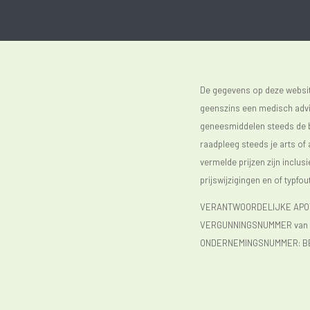
De gegevens op deze website
geenszins een medisch advie
geneesmiddelen steeds de bijs
raadpleeg steeds je arts of
vermelde prijzen zijn inclu
prijswijzigingen en of typfou
VERANTWOORDELIJKE APOTH
VERGUNNINGSNUMMER van d
ONDERNEMINGSNUMMER:
B