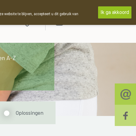
Ik ga akkoord
ebsite te blijven, accepteert u dit gebruik van
Aanmelden
en A-Z
Oplossingen