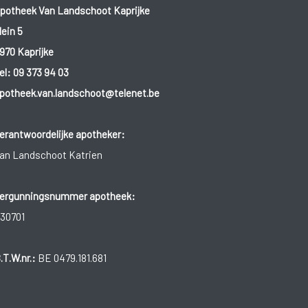
potheek Van Landschoot Kaprijke
lein 5
970 Kaprijke
el:
09 373 94 03
potheek.van.landschoot@telenet.be
erantwoordelijke apotheker:
an Landschoot Katrien
ergunningsnummer apotheek:
30701
.T.W.nr.:
BE 0479.181.681