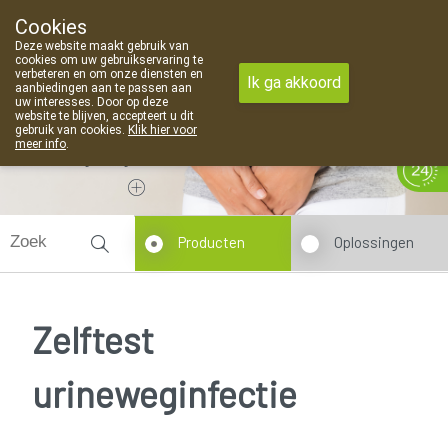
Cookies
Apotheek Van Landschoot Kaprijke
Deze website maakt gebruik van
09 373 94 03
cookies om uw gebruikservaring te
verbeteren en om onze diensten en
Ik ga akkoord
aanbiedingen aan te passen aan
uw interesses. Door op deze
website te blijven, accepteert u dit
gebruik van cookies.
Klik hier voor
meer info
.
Vandaag
Nu
gesloten
Producten
Oplossingen
Zelftest
urineweginfectie