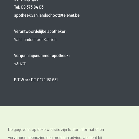
Tel:
09 373 94 03
apotheek.van.landschoot@telenet.be
Verantwoordelijke apotheker:
Van Landschoot Katrien
Vergunningsnummer apotheek:
430701
B.T.W.nr.:
BE 0479.181.681
De gegevens op deze website zijn louter informatief en
vervangen geenszins een medisch advies. Je dient bij