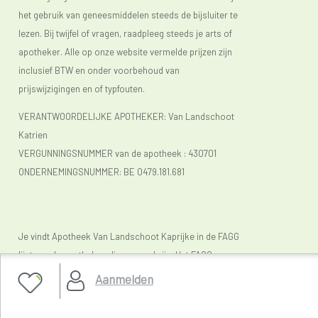
het gebruik van geneesmiddelen steeds de bijsluiter te
lezen. Bij twijfel of vragen, raadpleeg steeds je arts of
apotheker. Alle op onze website vermelde prijzen zijn
inclusief BTW en onder voorbehoud van
prijswijzigingen en of typfouten.
VERANTWOORDELIJKE APOTHEKER: Van Landschoot
Katrien
VERGUNNINGSNUMMER van de apotheek :
430701
ONDERNEMINGSNUMMER:
BE 0479.181.681
Je vindt Apotheek Van Landschoot Kaprijke in de FAGG
lijst van de apotheken die vergund zijn. Het FAGG
(
www.fagg.be)
controleert de wettelikheid van de
Aanmelden
Belgische (online) apotheken.