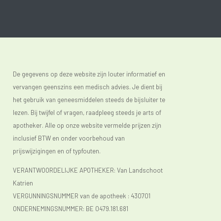
De gegevens op deze website zijn louter informatief en
vervangen geenszins een medisch advies. Je dient bij
het gebruik van geneesmiddelen steeds de bijsluiter te
lezen. Bij twijfel of vragen, raadpleeg steeds je arts of
apotheker. Alle op onze website vermelde prijzen zijn
inclusief BTW en onder voorbehoud van
prijswijzigingen en of typfouten.
VERANTWOORDELIJKE APOTHEKER: Van Landschoot
Katrien
VERGUNNINGSNUMMER van de apotheek :
430701
ONDERNEMINGSNUMMER:
BE 0479.181.681