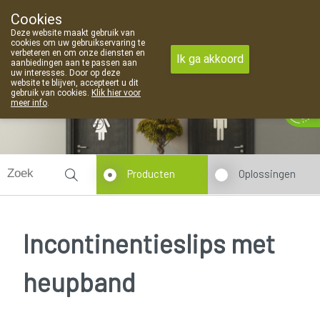
Cookies
Apotheek Van Landschoot Kaprijke
Deze website maakt gebruik van
09 373 94 03
cookies om uw gebruikservaring te
verbeteren en om onze diensten en
Ik ga akkoord
aanbiedingen aan te passen aan
uw interesses. Door op deze
website te blijven, accepteert u dit
gebruik van cookies.
Klik hier voor
Vandaag
Nu
gesloten
meer info
.
Producten
Oplossingen
Incontinentieslips met
heupband