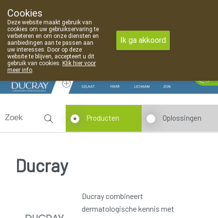
Cookies
Apotheek Van Landschoot Kaprijke
Deze website maakt gebruik van
09 373 94 03
cookies om uw gebruikservaring te
verbeteren en om onze diensten en
Ik ga akkoord
aanbiedingen aan te passen aan
uw interesses. Door op deze
website te blijven, accepteert u dit
gebruik van cookies.
Klik hier voor
Vandaag
Nu
gesloten
meer info
.
Producten
Oplossingen
Ducray
Ducray combineert
dermatologische kennis met