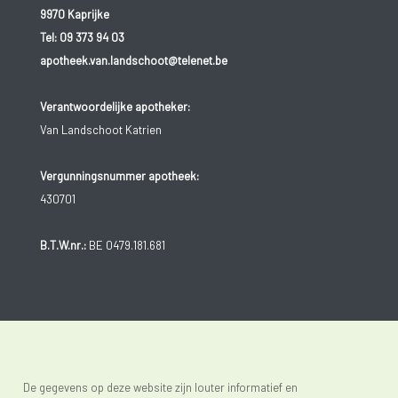
9970 Kaprijke
Tel:
09 373 94 03
apotheek.van.landschoot@telenet.be
Verantwoordelijke apotheker:
Van Landschoot Katrien
Vergunningsnummer apotheek:
430701
B.T.W.nr.:
BE 0479.181.681
De gegevens op deze website zijn louter informatief en