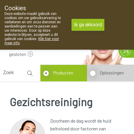
Cookies
Apotheek Van Landschoot Kaprijke
Deze website maakt gebruik van
09 373 94 03
cookies om uw gebruikservaring te
verbeteren en om onze diensten en
Ik ga akkoord
aanbiedingen aan te passen aan
uw interesses. Door op deze
website te blijven, accepteert u dit
gebruik van cookies.
Klik hier voor
meer info
.
gesloten
Producten
Oplossingen
Gezichtsreiniging
Doorheen de dag wordt de huid
beïnvloed door factoren van