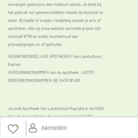
vervangen geenszins een medisch advies. Je dient bij
het gebruik van geneesmiddelen steeds de bijsluiter te
lezen. Bij twijfel of vragen, raadpleeg steeds je arts of
apotheker. Alle op onze website vermelde prijzen zijn
inclusief BTW en onder voorbehoud van
prijswijzigingen en of typfouten.
VERANTWOORDELIJKE APOTHEKER: Van Landschoot
Katrien
VERGUNNINGSNUMMER van de apotheek :
430701
ONDERNEMINGSNUMMER:
BE 0479.181.681
Je vindt Apotheek Van Landschoot Kaprijke in de FAGG
lijst van de apotheken die vergund zijn. Het FAGG
(
www.fagg.be)
controleert de wettelikheid van de
Aanmelden
Belgische (online) apotheken.