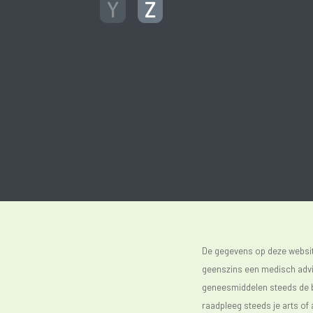
Y
Z
De gegevens op deze website
geenszins een medisch advie
geneesmiddelen steeds de bijs
raadpleeg steeds je arts of