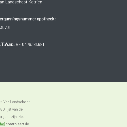
an Landschoot Katrien
ergunningsnummer apotheek:
30701
.T.W.nr.:
BE 0479.181.681
eek Van Landschoot
GG lijst van de
rgund zijn. Het
be)
controleert de