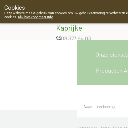
Cookies
Apotheek Van
Deze website maakt gebruik van cookies om uw gebruikservaring te verbeteren en
cookies.
Klik hier voor meer info
.
Landschoot
Kaprijke
09 373 94 03
Onze dienst
Producten A
Je bent hier: Home >
Product