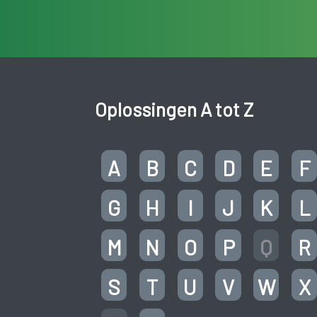
Oplossingen A tot Z
A
B
C
D
E
F
G
H
I
J
K
L
M
N
O
P
Q
R
S
T
U
V
W
X