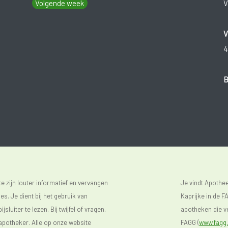
Volgende week
V
V
4
B
 zijn louter informatief en vervangen
Je vindt Apoth
s. Je dient bij het gebruik van
Kaprijke in de FA
luiter te lezen. Bij twijfel of vragen,
apotheken die ve
 apotheker. Alle op onze website
FAGG (
www.fagg.