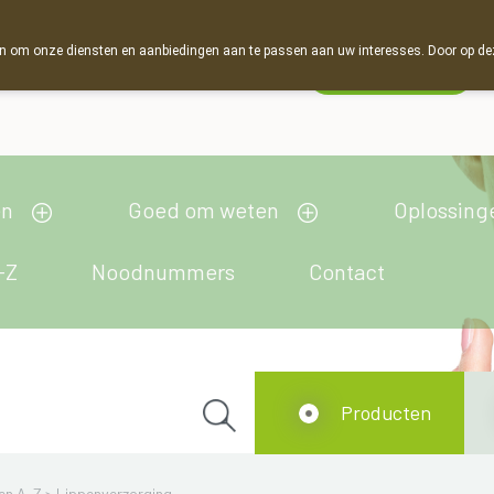
 om onze diensten en aanbiedingen aan te passen aan uw interesses. Door op deze w
Wachtdienst
Vandaag
Nu
gesloten
en
Goed om weten
Oplossing
-Z
Noodnummers
Contact
Producten
en A-Z
>
Lippenverzorging