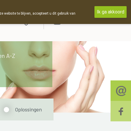
Ik ga akkoord
ebsite te blijven, accepteert u dit gebruik van
Aanmelden
en A-Z
Oplossingen