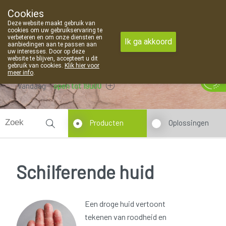
Cookies
Apotheek Van Landschoot Kaprijke
Deze website maakt gebruik van
09 373 94 03
cookies om uw gebruikservaring te
verbeteren en om onze diensten en
Ik ga akkoord
aanbiedingen aan te passen aan
uw interesses. Door op deze
website te blijven, accepteert u dit
gebruik van cookies.
Klik hier voor
meer info
.
Vandaag
open tot 19u00
Producten
Oplossingen
Schilferende huid
Een droge huid vertoont
tekenen van roodheid en