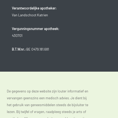
Verantwoordelijke apotheker:
Van Landschoot Katrien
Vergunningsnummer apotheek:
430701
B.T.W.nr.:
BE 0479.181.681
De gegevens op deze website zijn louter informatief en
vervangen geenszins een medisch advies. Je dient bij
het gebruik van geneesmiddelen steeds de bijsluiter te
lezen. Bij twijfel of vragen, raadpleeg steeds je arts of