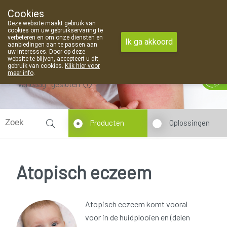
Cookies
Apotheek Van Landschoot Kaprijke
Deze website maakt gebruik van
09 373 94 03
cookies om uw gebruikservaring te
verbeteren en om onze diensten en
Ik ga akkoord
aanbiedingen aan te passen aan
uw interesses. Door op deze
website te blijven, accepteert u dit
gebruik van cookies.
Klik hier voor
meer info
.
Vandaag
gesloten
Producten
Oplossingen
Atopisch eczeem
Atopisch eczeem komt vooral
voor in de huidplooien en (delen