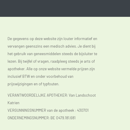
De gegevens op deze website zijn louter informatief en
vervangen geenszins een medisch advies. Je dient bij
het gebruik van geneesmiddelen steeds de bijsluiter te
lezen. Bij twijfel of vragen, raadpleeg steeds je arts of
apotheker. Alle op onze website vermelde prijzen zijn
inclusief BTW en onder voorbehoud van
prijswijzigingen en of typfouten.
VERANTWOORDELIJKE APOTHEKER: Van Landschoot
Katrien
VERGUNNINGSNUMMER van de apotheek :
430701
ONDERNEMINGSNUMMER:
BE 0479.181.681