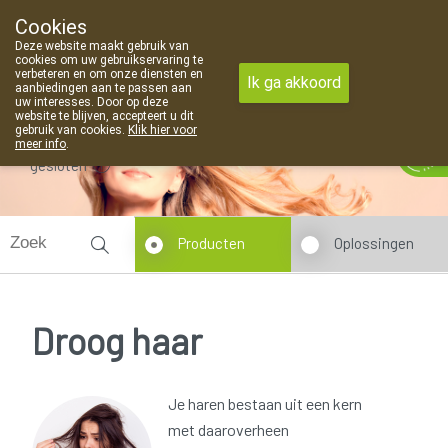
Cookies
Apotheek Van Landschoot Kaprijke
Deze website maakt gebruik van
09 373 94 03
cookies om uw gebruikservaring te
verbeteren en om onze diensten en
Ik ga akkoord
aanbiedingen aan te passen aan
uw interesses. Door op deze
website te blijven, accepteert u dit
gebruik van cookies.
Klik hier voor
meer info
.
gesloten
Producten
Oplossingen
Droog haar
Je haren bestaan uit een kern
met daaroverheen