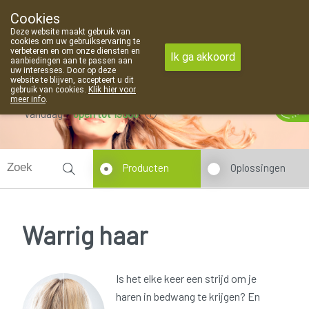
Cookies
Apotheek Van Landschoot Kaprijke
Deze website maakt gebruik van
09 373 94 03
cookies om uw gebruikservaring te
verbeteren en om onze diensten en
Ik ga akkoord
aanbiedingen aan te passen aan
uw interesses. Door op deze
website te blijven, accepteert u dit
gebruik van cookies.
Klik hier voor
meer info
.
Vandaag
open tot 19u00
Producten
Oplossingen
Warrig haar
Is het elke keer een strijd om je
haren in bedwang te krijgen? En