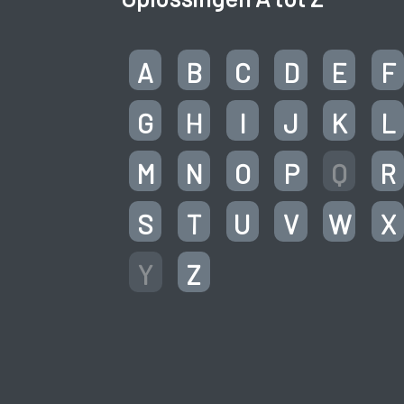
A
B
C
D
E
F
G
H
I
J
K
L
M
N
O
P
Q
R
S
T
U
V
W
X
Y
Z