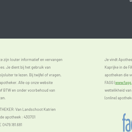
 zijn louter informatief en vervangen
Je vindt Apoth
s. Je dient bij het gebruik van
Kaprijke in de FA
luiter te lezen. Bij twijfel of vragen,
apotheken die ve
 apotheker. Alle op onze website
FAGG (
www.fagg.
sief BTW en onder voorbehoud van
wettelikheid van
ten.
(online) apothek
EKER: Van Landschoot Katrien
e apotheek :
430701
E 0479.181.681