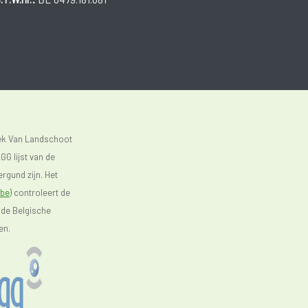
eek Van Landschoot
GG lijst van de
rgund zijn. Het
be)
controleert de
 de Belgische
en.