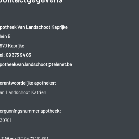
potheek Van Landschoot Kaprijke
lein 5
970 Kaprijke
el:
09 373 94 03
potheek.van.landschoot@telenet.be
erantwoordelijke apotheker:
an Landschoot Katrien
ergunningsnummer apotheek:
30701
.T.W.nr.:
BE 0479.181.681