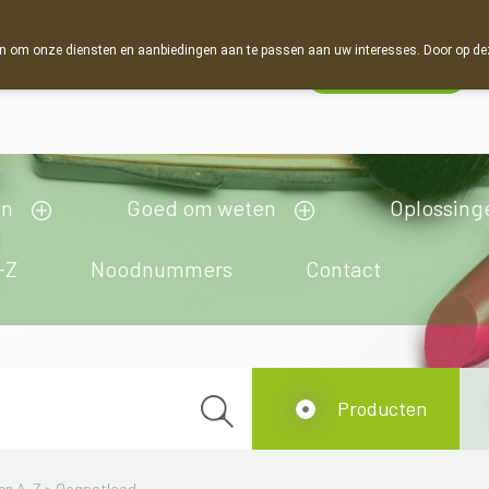
 om onze diensten en aanbiedingen aan te passen aan uw interesses. Door op deze w
Wachtdienst
Vandaag
open tot 12u00
en
Goed om weten
Oplossing
-Z
Noodnummers
Contact
Producten
en A-Z
>
Oogpotlood