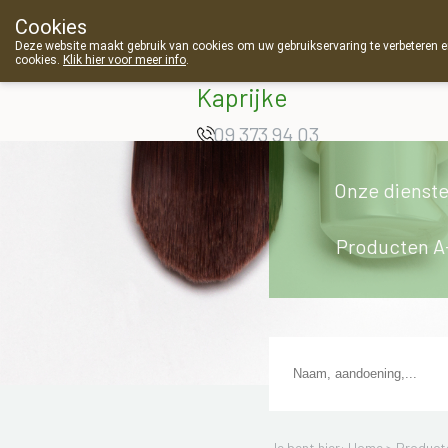
Cookies
Apotheek Van
Deze website maakt gebruik van cookies om uw gebruikservaring te verbeteren en
cookies.
Klik hier voor meer info
.
Landschoot
Kaprijke
09 373 94 03
Onze dienst
Producten A
Je bent hier: Home >
Product