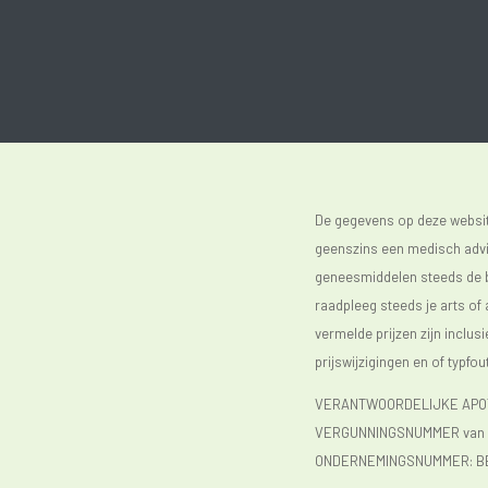
De gegevens op deze website
geenszins een medisch advie
geneesmiddelen steeds de bijs
raadpleeg steeds je arts of
vermelde prijzen zijn inclu
prijswijzigingen en of typfou
VERANTWOORDELIJKE APOTH
VERGUNNINGSNUMMER van d
ONDERNEMINGSNUMMER:
B